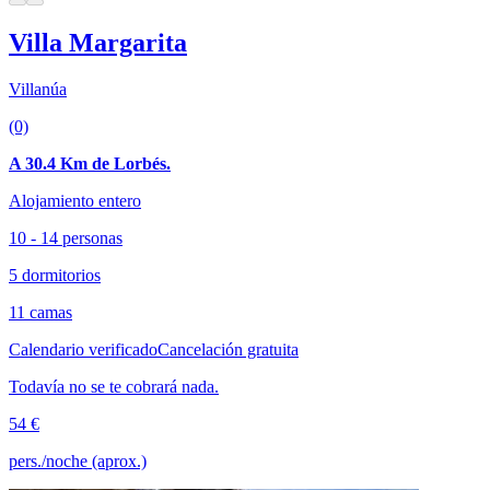
Villa Margarita
Villanúa
(0)
A 30.4 Km de Lorbés.
Alojamiento entero
10 - 14 personas
5 dormitorios
11 camas
Calendario verificado
Cancelación gratuita
Todavía no se te cobrará nada.
54 €
pers./noche (aprox.)