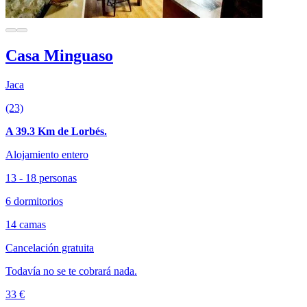
Casa Minguaso
Jaca
(23)
A 39.3 Km de Lorbés.
Alojamiento entero
13 - 18 personas
6 dormitorios
14 camas
Cancelación gratuita
Todavía no se te cobrará nada.
33 €