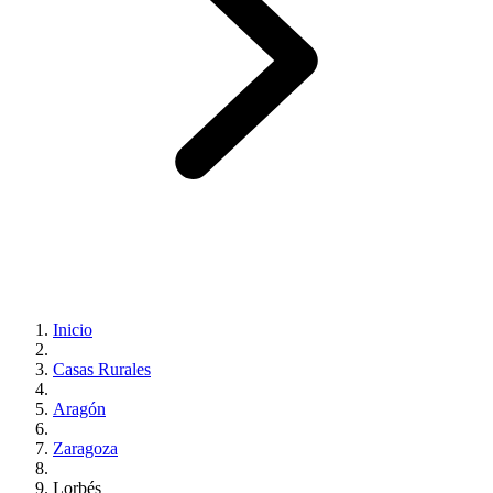
Inicio
Casas Rurales
Aragón
Zaragoza
Lorbés