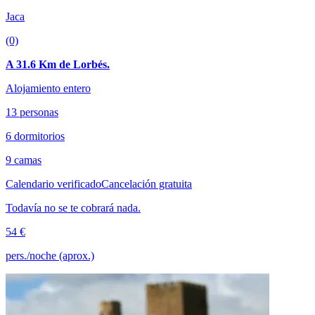
Jaca
(0)
A 31.6 Km de Lorbés.
Alojamiento entero
13 personas
6 dormitorios
9 camas
Calendario verificado
Cancelación gratuita
Todavía no se te cobrará nada.
54 €
pers./noche (aprox.)