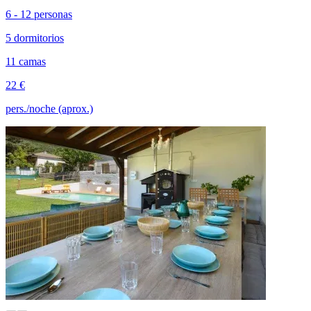
6 - 12 personas
5 dormitorios
11 camas
22 €
pers./noche (aprox.)