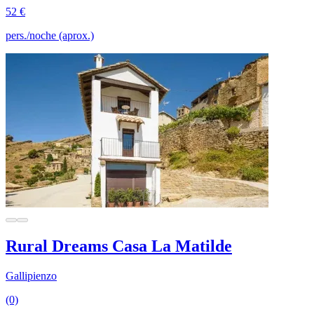
52 €
pers./noche (aprox.)
Rural Dreams Casa La Matilde
Gallipienzo
(0)