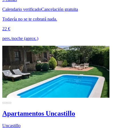
Calendario verificado
Cancelación gratuita
Todavía no se te cobrará nada.
22 €
pers./noche (aprox.)
Apartamentos Uncastillo
Uncastillo