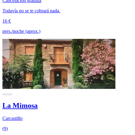
Cancelación gratuita
Todavía no se te cobrará nada.
16 €
pers./noche (aprox.)
La Mimosa
Carcastillo
(9)