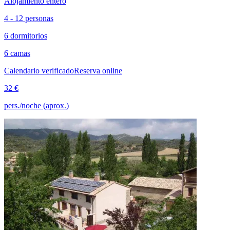
Alojamiento entero
4 - 12 personas
6 dormitorios
6 camas
Calendario verificado
Reserva online
32 €
pers./noche (aprox.)