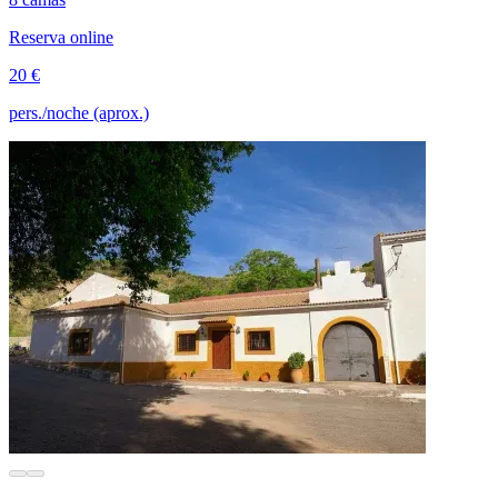
Reserva online
20 €
pers./noche (aprox.)