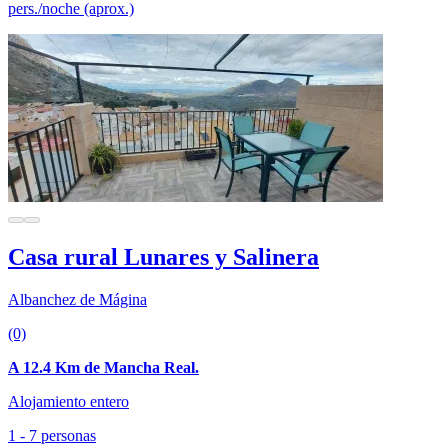
pers./noche (aprox.)
Casa rural Lunares y Salinera
Albanchez de Mágina
(0)
A 12.4 Km de Mancha Real.
Alojamiento entero
1 - 7 personas