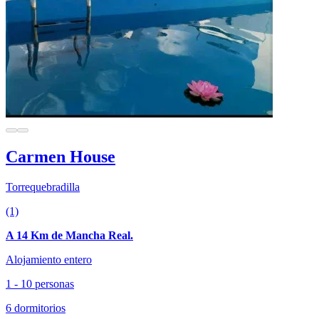
Carmen House
Torrequebradilla
(1)
A 14 Km de Mancha Real.
Alojamiento entero
1 - 10 personas
6 dormitorios