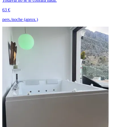
Todavía no se te cobrará nada.
63 €
pers./noche (aprox.)