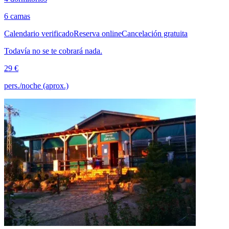
6 camas
Calendario verificado
Reserva online
Cancelación gratuita
Todavía no se te cobrará nada.
29 €
pers./noche (aprox.)