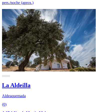
pers./noche (aprox.)
La Aldeílla
Aldeaquemada
(0)