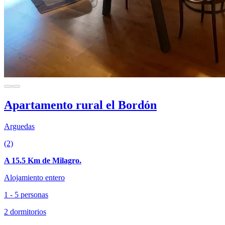
Apartamento rural el Bordón
Arguedas
(2)
A 15.5 Km de Milagro.
Alojamiento entero
1 - 5 personas
2 dormitorios