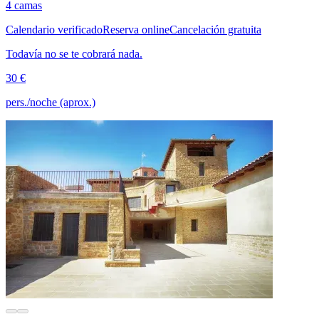
4 camas
Calendario verificado
Reserva online
Cancelación gratuita
Todavía no se te cobrará nada.
30 €
pers./noche (aprox.)