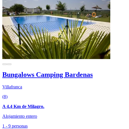
Bungalows Camping Bardenas
Villafranca
(8)
A 4.4 Km de Milagro.
Alojamiento entero
1 - 9 personas