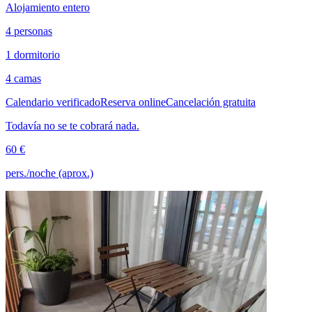
Alojamiento entero
4 personas
1 dormitorio
4 camas
Calendario verificado
Reserva online
Cancelación gratuita
Todavía no se te cobrará nada.
60 €
pers./noche (aprox.)