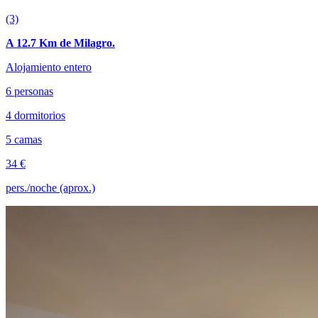
(3)
A 12.7 Km de Milagro.
Alojamiento entero
6 personas
4 dormitorios
5 camas
34 €
pers./noche (aprox.)