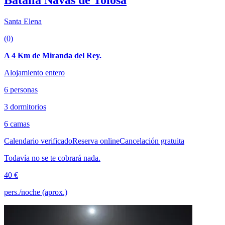
Batalla Navas de Tolosa
Santa Elena
(0)
A 4 Km de Miranda del Rey.
Alojamiento entero
6 personas
3 dormitorios
6 camas
Calendario verificado
Reserva online
Cancelación gratuita
Todavía no se te cobrará nada.
40 €
pers./noche (aprox.)