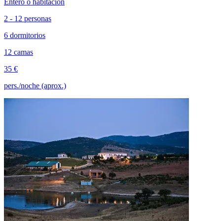
Entero o habitación
2 - 12 personas
6 dormitorios
12 camas
35 €
pers./noche (aprox.)