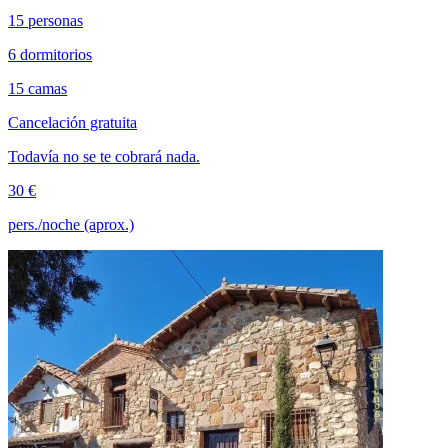
15 personas
6 dormitorios
15 camas
Cancelación gratuita
Todavía no se te cobrará nada.
30 €
pers./noche (aprox.)