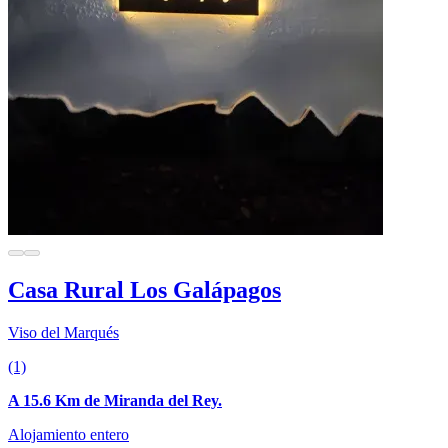
Casa Rural Los Galápagos
Viso del Marqués
(1)
A 15.6 Km de Miranda del Rey.
Alojamiento entero