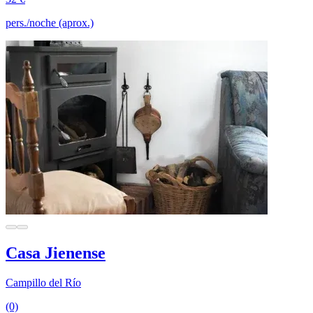
pers./noche (aprox.)
Casa Jienense
Campillo del Río
(0)