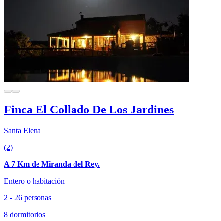
Finca El Collado De Los Jardines
Santa Elena
(2)
A 7 Km de Miranda del Rey.
Entero o habitación
2 - 26 personas
8 dormitorios