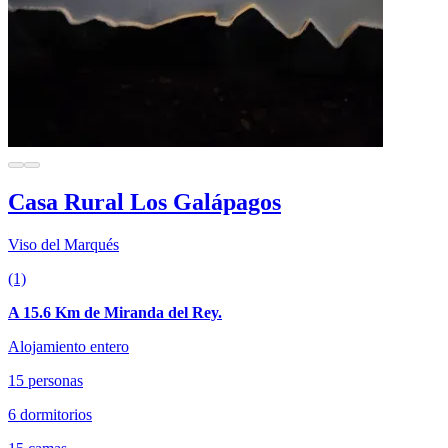
Casa Rural Los Galápagos
Viso del Marqués
(1)
A 15.6 Km de Miranda del Rey.
Alojamiento entero
15 personas
6 dormitorios