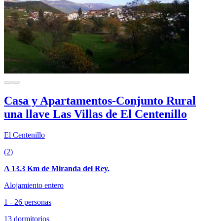
Casa y Apartamentos-Conjunto Rural
una llave Las Villas de El Centenillo
El Centenillo
(2)
A 13.3 Km de Miranda del Rey.
Alojamiento entero
1 - 26 personas
13 dormitorios