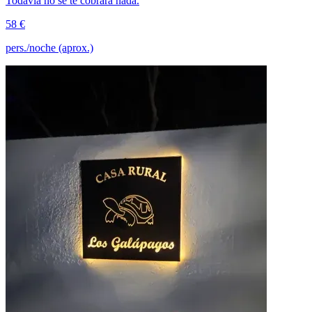
Todavía no se te cobrará nada.
58 €
pers./noche (aprox.)