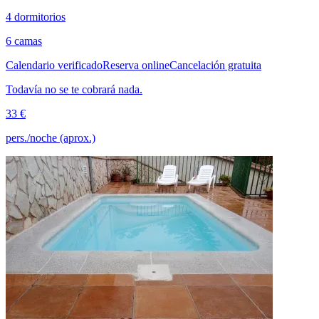
4 dormitorios
6 camas
Calendario verificado
Reserva online
Cancelación gratuita
Todavía no se te cobrará nada.
33 €
pers./noche (aprox.)