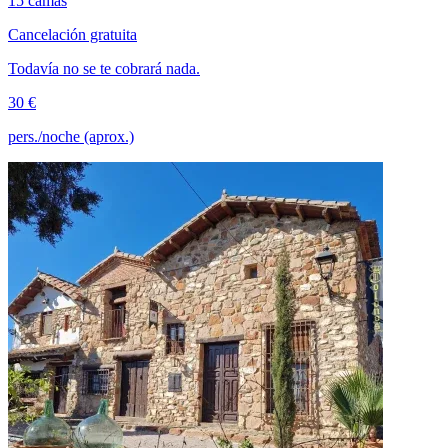
15 camas
Cancelación gratuita
Todavía no se te cobrará nada.
30 €
pers./noche (aprox.)