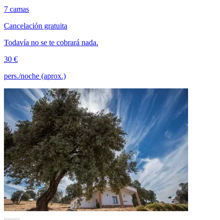
7 camas
Cancelación gratuita
Todavía no se te cobrará nada.
30 €
pers./noche (aprox.)