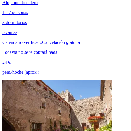
Alojamiento entero
1 - 7 personas
3 dormitorios
5 camas
Calendario verificado
Cancelación gratuita
Todavía no se te cobrará nada.
24 €
pers./noche (aprox.)