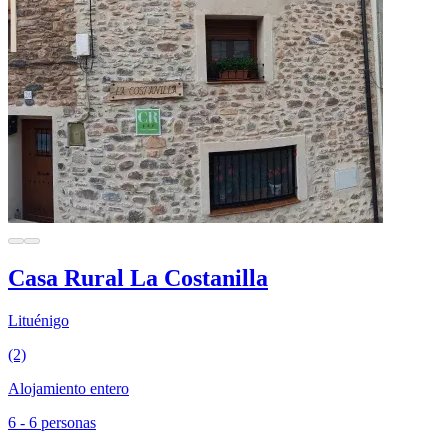
Casa Rural La Costanilla
Lituénigo
(2)
Alojamiento entero
6 - 6 personas