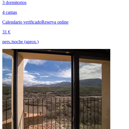
3 dormitorios
4 camas
Calendario verificado
Reserva online
31 €
pers./noche (aprox.)