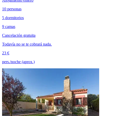
Alojamiento entero
10 personas
5 dormitorios
9 camas
Cancelación gratuita
Todavía no se te cobrará nada.
23 €
pers./noche (aprox.)