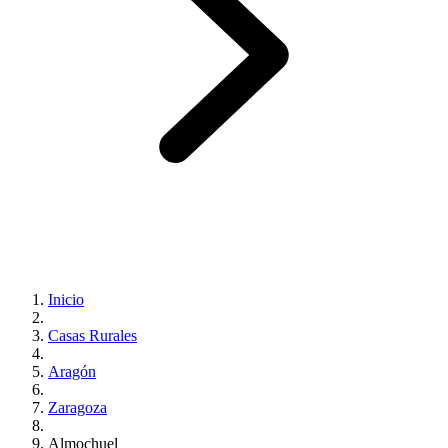
Inicio
Casas Rurales
Aragón
Zaragoza
Almochuel