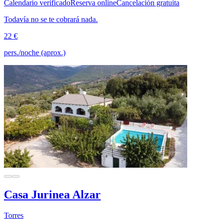
Calendario verificado
Reserva online
Cancelación gratuita
Todavía no se te cobrará nada.
22 €
pers./noche (aprox.)
Casa Jurinea Alzar
Torres