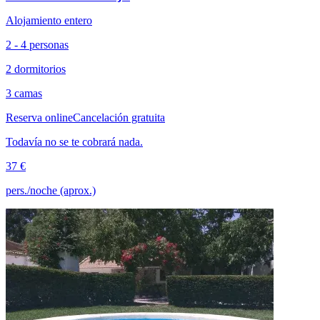
Alojamiento entero
2 - 4 personas
2 dormitorios
3 camas
Reserva online
Cancelación gratuita
Todavía no se te cobrará nada.
37 €
pers./noche (aprox.)