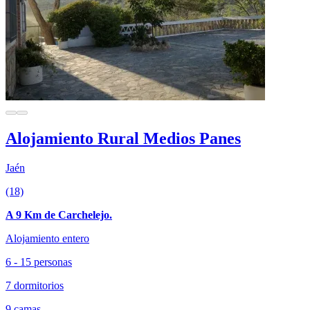
Alojamiento Rural Medios Panes
Jaén
(18)
A 9 Km de Carchelejo.
Alojamiento entero
6 - 15 personas
7 dormitorios
9 camas