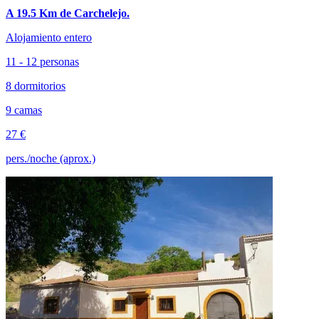
A 19.5 Km de Carchelejo.
Alojamiento entero
11 - 12 personas
8 dormitorios
9 camas
27 €
pers./noche (aprox.)