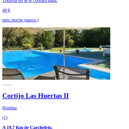
Todavía no se te cobrará nada.
40 €
pers./noche (aprox.)
Cortijo Las Huertas II
Huelma
(1)
A 19.7 Km de Carchelejo.