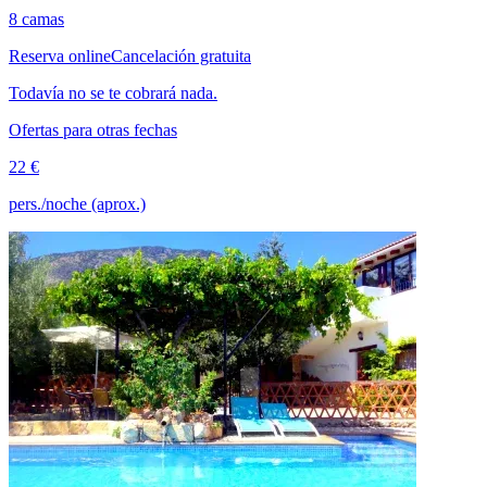
8 camas
Reserva online
Cancelación gratuita
Todavía no se te cobrará nada.
Ofertas para otras fechas
22 €
pers./noche (aprox.)