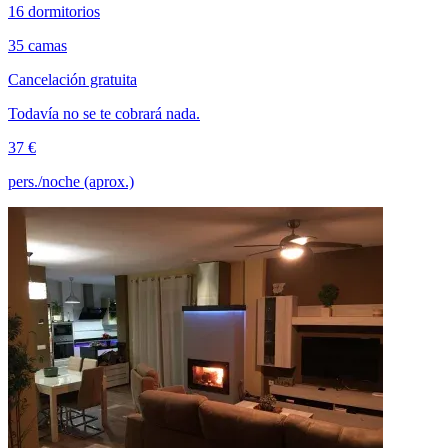
16 dormitorios
35 camas
Cancelación gratuita
Todavía no se te cobrará nada.
37 €
pers./noche (aprox.)