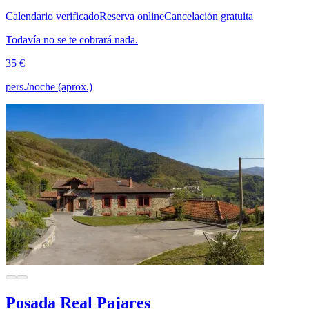
Calendario verificado
Reserva online
Cancelación gratuita
Todavía no se te cobrará nada.
35 €
pers./noche (aprox.)
Posada Real Pajares