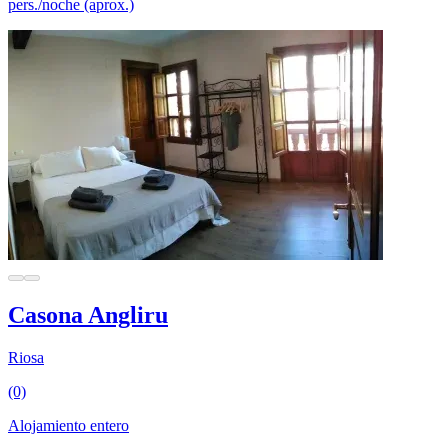
pers./noche (aprox.)
Casona Angliru
Riosa
(0)
Alojamiento entero