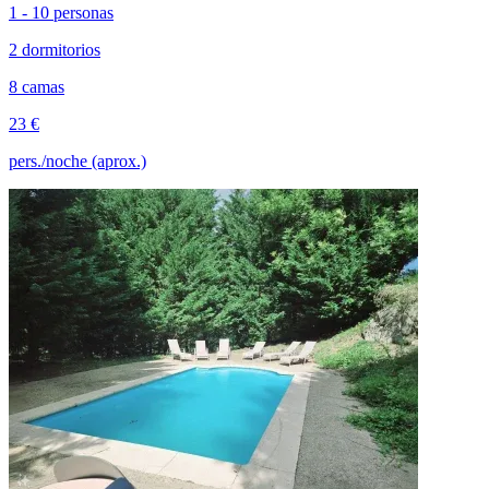
1 - 10 personas
2 dormitorios
8 camas
23 €
pers./noche (aprox.)