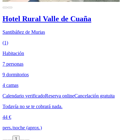
Hotel Rural Valle de Cuaña
Santibáñez de Murias
(1)
Habitación
7 personas
9 dormitorios
4 camas
Calendario verificado
Reserva online
Cancelación gratuita
Todavía no se te cobrará nada.
44 €
pers./noche (aprox.)
1