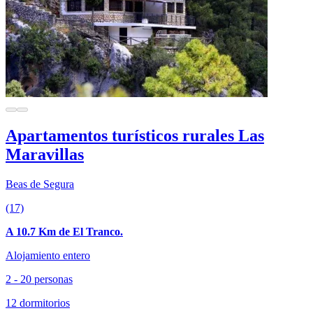
Apartamentos turísticos rurales Las
Maravillas
Beas de Segura
(17)
A 10.7 Km de El Tranco.
Alojamiento entero
2 - 20 personas
12 dormitorios