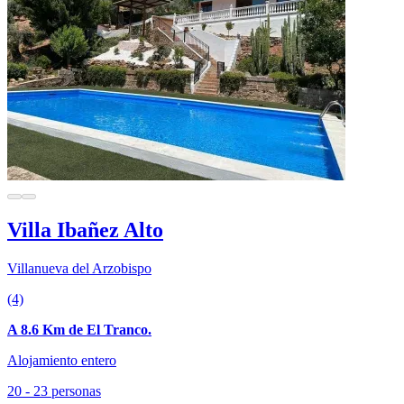
Villa Ibañez Alto
Villanueva del Arzobispo
(4)
A 8.6 Km de El Tranco.
Alojamiento entero
20 - 23 personas