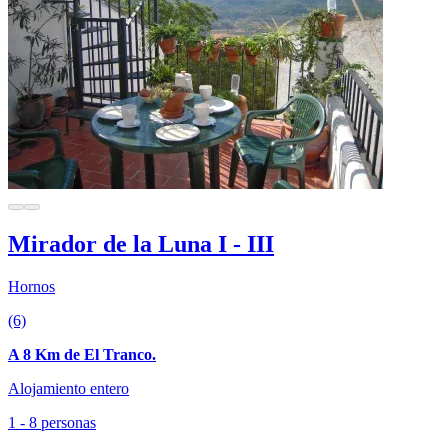
Mirador de la Luna I - III
Hornos
(6)
A 8 Km de El Tranco.
Alojamiento entero
1 - 8 personas