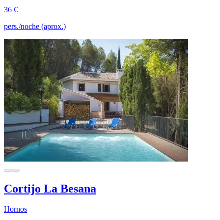
36 €
pers./noche (aprox.)
Cortijo La Besana
Hornos