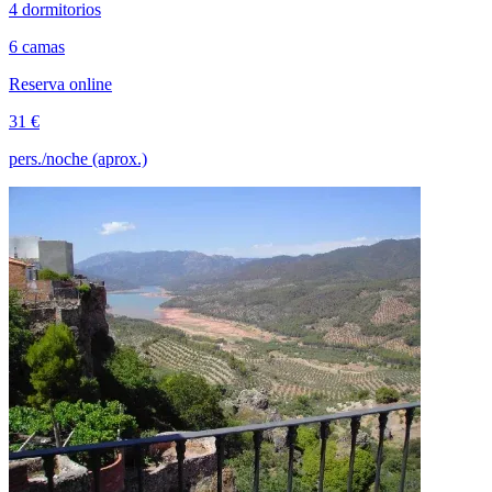
4 dormitorios
6 camas
Reserva online
31 €
pers./noche (aprox.)