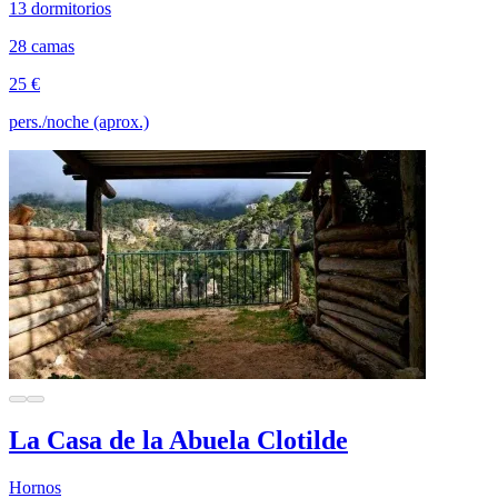
13 dormitorios
28 camas
25 €
pers./noche (aprox.)
La Casa de la Abuela Clotilde
Hornos