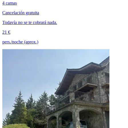
4 camas
Cancelación gratuita
Todavía no se te cobrará nada.
21 €
pers./noche (aprox.)