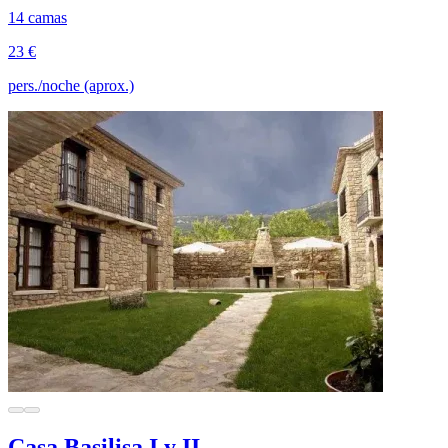
14 camas
23 €
pers./noche (aprox.)
Casa Basilisa I y II