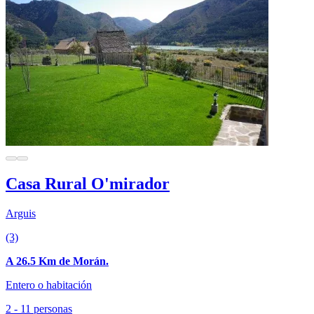
Casa Rural O'mirador
Arguis
(3)
A 26.5 Km de Morán.
Entero o habitación
2 - 11 personas