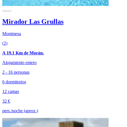
Mirador Las Grullas
Montmesa
(2)
A 19.1 Km de Morán.
Alojamiento entero
2 - 16 personas
6 dormitorios
12 camas
32 €
pers./noche (aprox.)