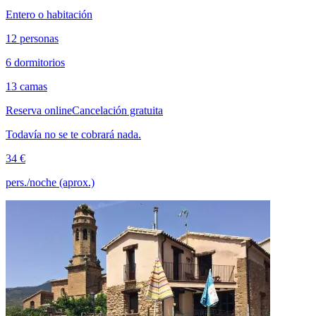
Entero o habitación
12 personas
6 dormitorios
13 camas
Reserva online
Cancelación gratuita
Todavía no se te cobrará nada.
34 €
pers./noche (aprox.)