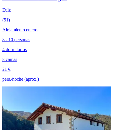
Eulz
(51)
Alojamiento entero
8 - 10 personas
4 dormitorios
8 camas
21 €
pers./noche (aprox.)