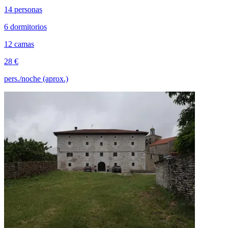
14 personas
6 dormitorios
12 camas
28 €
pers./noche (aprox.)