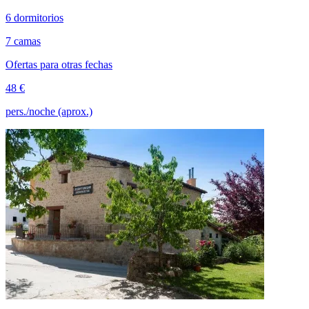
6 dormitorios
7 camas
Ofertas para otras fechas
48 €
pers./noche (aprox.)