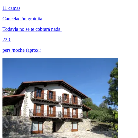
11 camas
Cancelación gratuita
Todavía no se te cobrará nada.
22 €
pers./noche (aprox.)