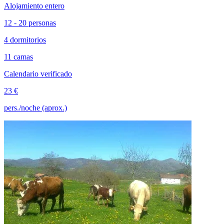
Alojamiento entero
12 - 20 personas
4 dormitorios
11 camas
Calendario verificado
23 €
pers./noche (aprox.)