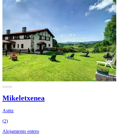
Mikeletxenea
Astitz
(2)
Alojamiento entero