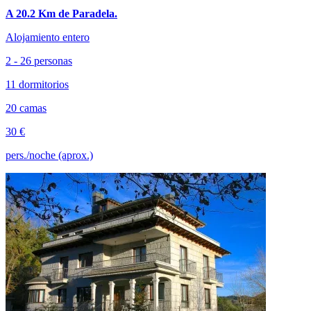
A 20.2 Km de Paradela.
Alojamiento entero
2 - 26 personas
11 dormitorios
20 camas
30 €
pers./noche (aprox.)