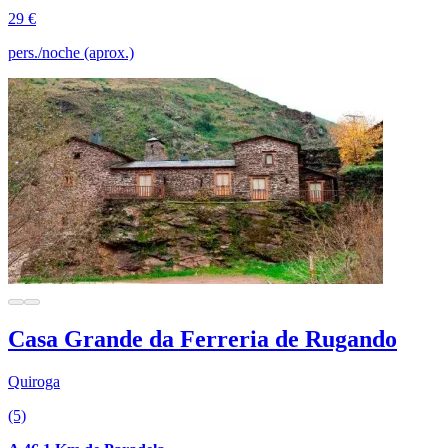
29 €
pers./noche (aprox.)
Casa Grande da Ferreria de Rugando
Quiroga
(5)