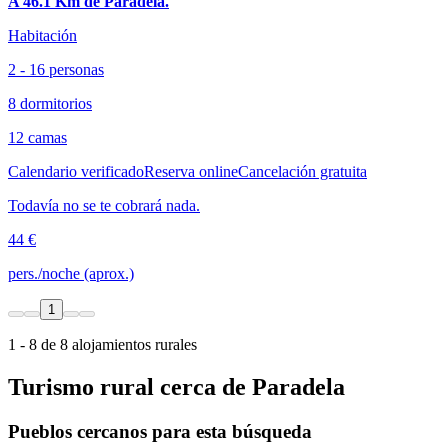
A 46.1 Km de Paradela.
Habitación
2 - 16 personas
8 dormitorios
12 camas
Calendario verificado
Reserva online
Cancelación gratuita
Todavía no se te cobrará nada.
44 €
pers./noche (aprox.)
1
1 - 8 de 8 alojamientos rurales
Turismo rural cerca de Paradela
Pueblos cercanos para esta búsqueda