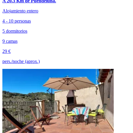
A 20.3 Km de Puendeluna.
Alojamiento entero
4 - 10 personas
5 dormitorios
9 camas
29 €
pers./noche (aprox.)