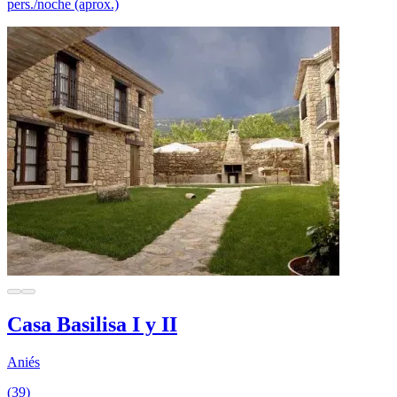
pers./noche (aprox.)
Casa Basilisa I y II
Aniés
(39)