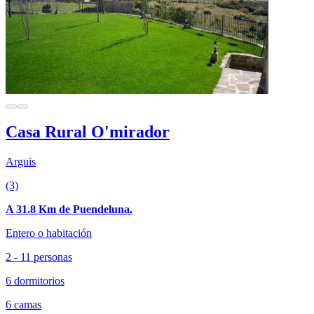
Casa Rural O'mirador
Arguis
(3)
A 31.8 Km de Puendeluna.
Entero o habitación
2 - 11 personas
6 dormitorios
6 camas