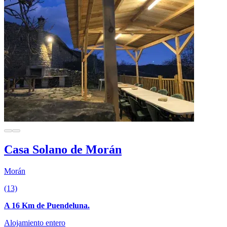
Casa Solano de Morán
Morán
(13)
A 16 Km de Puendeluna.
Alojamiento entero