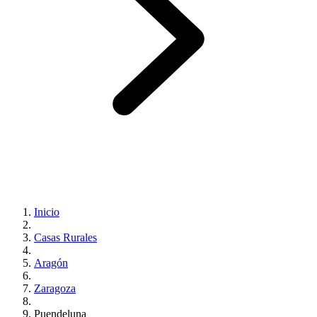
Inicio
Casas Rurales
Aragón
Zaragoza
Puendeluna