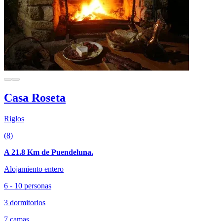
Casa Roseta
Riglos
(8)
A 21.8 Km de Puendeluna.
Alojamiento entero
6 - 10 personas
3 dormitorios
7 camas