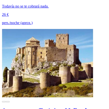
Todavía no se te cobrará nada.
26 €
pers./noche (aprox.)