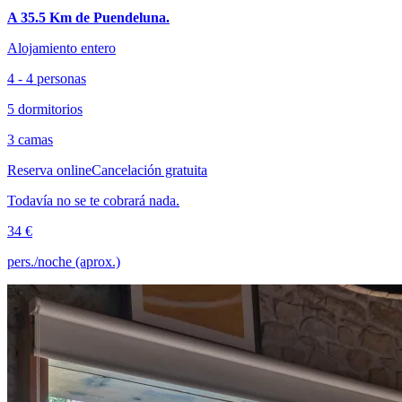
A 35.5 Km de Puendeluna.
Alojamiento entero
4 - 4 personas
5 dormitorios
3 camas
Reserva online
Cancelación gratuita
Todavía no se te cobrará nada.
34 €
pers./noche (aprox.)