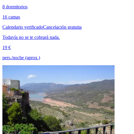
8 dormitorios
16 camas
Calendario verificado
Cancelación gratuita
Todavía no se te cobrará nada.
19 €
pers./noche (aprox.)