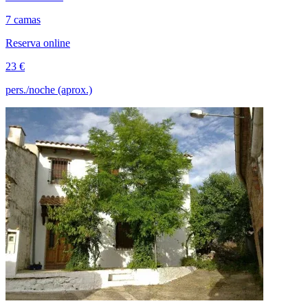
7 camas
Reserva online
23 €
pers./noche (aprox.)