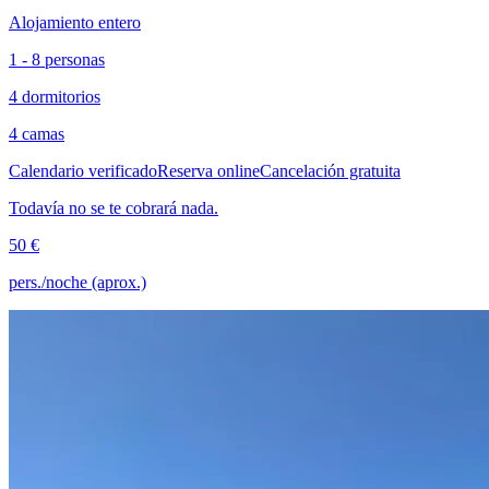
Alojamiento entero
1 - 8 personas
4 dormitorios
4 camas
Calendario verificado
Reserva online
Cancelación gratuita
Todavía no se te cobrará nada.
50 €
pers./noche (aprox.)