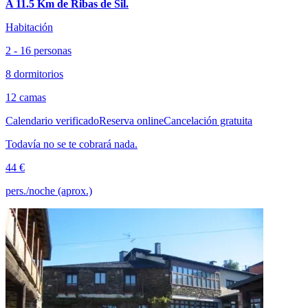
A 11.5 Km de Ribas de Sil.
Habitación
2 - 16 personas
8 dormitorios
12 camas
Calendario verificado
Reserva online
Cancelación gratuita
Todavía no se te cobrará nada.
44 €
pers./noche (aprox.)