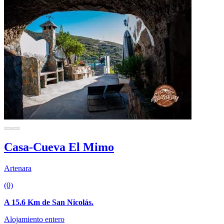
Casa-Cueva El Mimo
Artenara
(0)
A 15.6 Km de San Nicolás.
Alojamiento entero