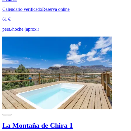
Calendario verificado
Reserva online
61 €
pers./noche (aprox.)
La Montaña de Chira 1