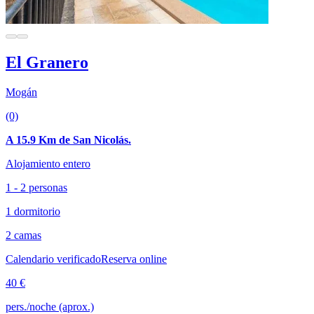
El Granero
Mogán
(0)
A 15.9 Km de San Nicolás.
Alojamiento entero
1 - 2 personas
1 dormitorio
2 camas
Calendario verificado
Reserva online
40 €
pers./noche (aprox.)