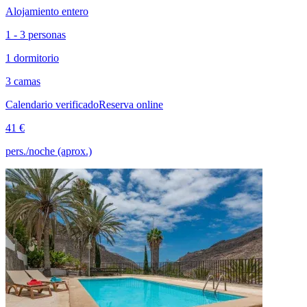
Alojamiento entero
1 - 3 personas
1 dormitorio
3 camas
Calendario verificado
Reserva online
41 €
pers./noche (aprox.)