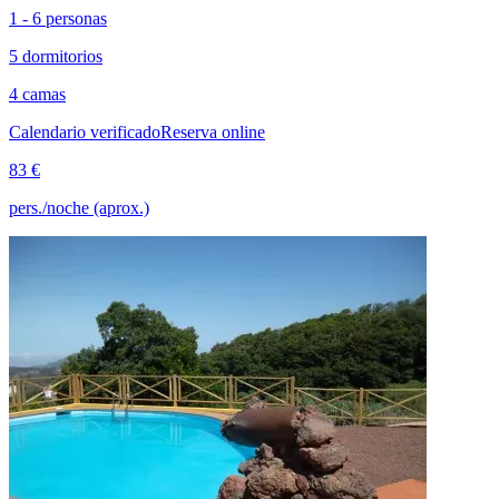
1 - 6 personas
5 dormitorios
4 camas
Calendario verificado
Reserva online
83 €
pers./noche (aprox.)