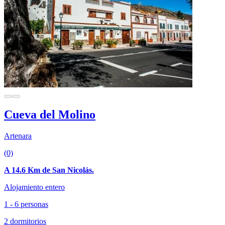
Cueva del Molino
Artenara
(0)
A 14.6 Km de San Nicolás.
Alojamiento entero
1 - 6 personas
2 dormitorios