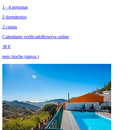
1 - 4 personas
2 dormitorios
2 camas
Calendario verificado
Reserva online
38 €
pers./noche (aprox.)