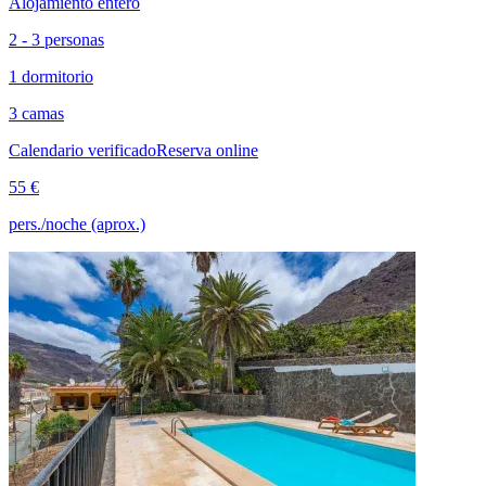
Alojamiento entero
2 - 3 personas
1 dormitorio
3 camas
Calendario verificado
Reserva online
55 €
pers./noche (aprox.)