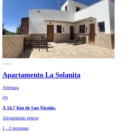
Apartamento La Solanita
Artenara
(0)
A 14.7 Km de San Nicolás.
Alojamiento entero
1 - 2 personas