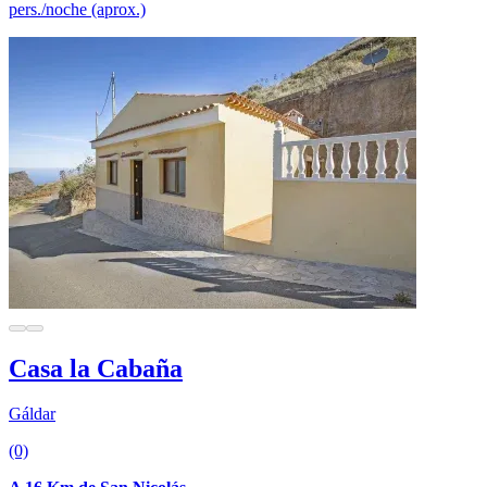
pers./noche (aprox.)
Casa la Cabaña
Gáldar
(0)