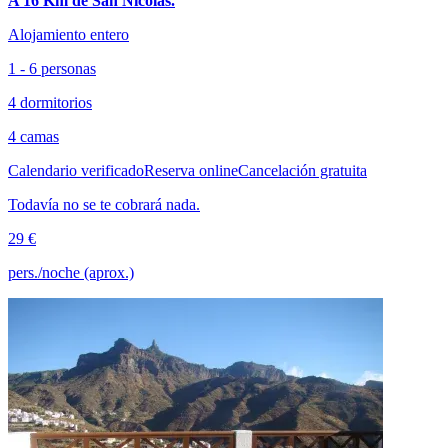
A 16 Km de San Nicolás.
Alojamiento entero
1 - 6 personas
4 dormitorios
4 camas
Calendario verificado
Reserva online
Cancelación gratuita
Todavía no se te cobrará nada.
29 €
pers./noche (aprox.)