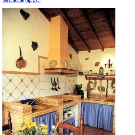
pers./noche (aprox.)