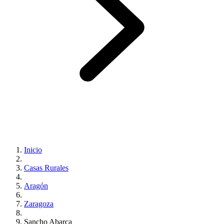
Inicio
Casas Rurales
Aragón
Zaragoza
Sancho Abarca