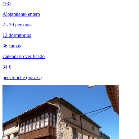
(33)
Alojamiento entero
2 - 39 personas
12 dormitorios
36 camas
Calendario verificado
34 €
pers./noche (aprox.)