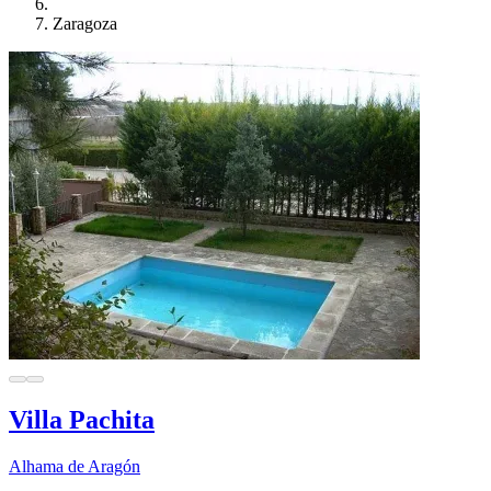
Zaragoza
Villa Pachita
Alhama de Aragón