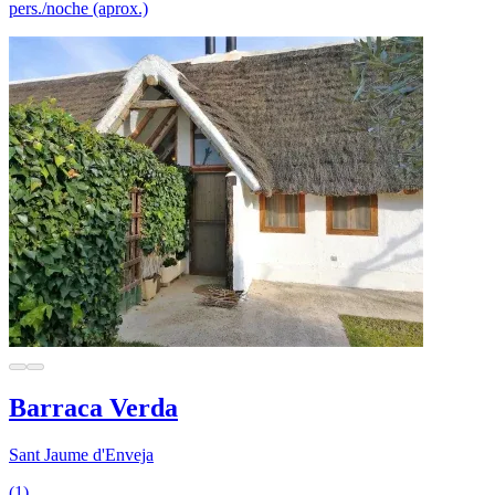
pers./noche (aprox.)
Barraca Verda
Sant Jaume d'Enveja
(1)