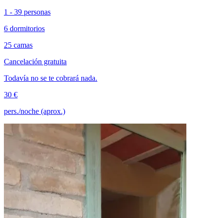
1 - 39 personas
6 dormitorios
25 camas
Cancelación gratuita
Todavía no se te cobrará nada.
30 €
pers./noche (aprox.)