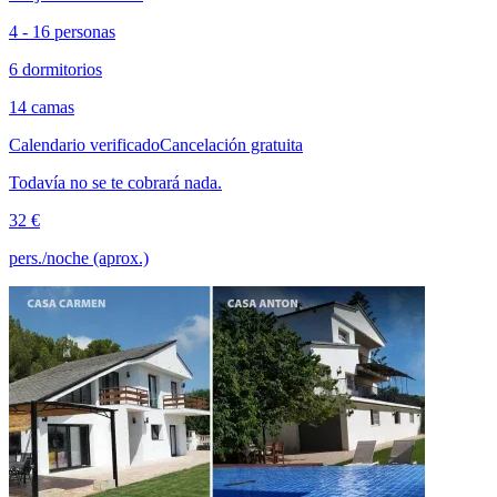
4 - 16 personas
6 dormitorios
14 camas
Calendario verificado
Cancelación gratuita
Todavía no se te cobrará nada.
32 €
pers./noche (aprox.)