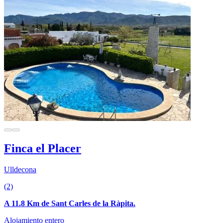
Finca el Placer
Ulldecona
(2)
A 11.8 Km de Sant Carles de la Ràpita.
Alojamiento entero