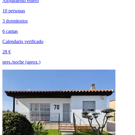
Alojamiento entero
10 personas
3 dormitorios
6 camas
Calendario verificado
28 €
pers./noche (aprox.)