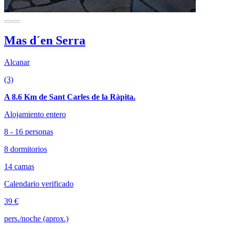
Mas d´en Serra
Alcanar
(3)
A 8.6 Km de Sant Carles de la Ràpita.
Alojamiento entero
8 - 16 personas
8 dormitorios
14 camas
Calendario verificado
39 €
pers./noche (aprox.)