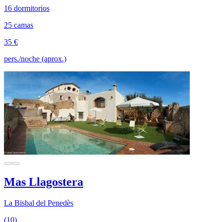
16 dormitorios
25 camas
35 €
pers./noche (aprox.)
Mas Llagostera
La Bisbal del Penedès
(10)