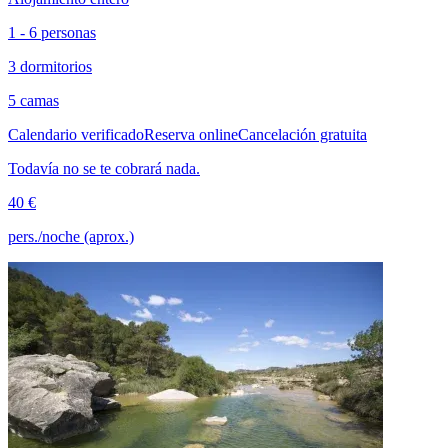
1 - 6 personas
3 dormitorios
5 camas
Calendario verificado
Reserva online
Cancelación gratuita
Todavía no se te cobrará nada.
40 €
pers./noche (aprox.)