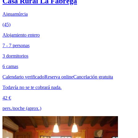
Casa Rural La Fàbrega
Aiguamúrcia
(45)
Alojamiento entero
7 - 7 personas
3 dormitorios
6 camas
Calendario verificado
Reserva online
Cancelación gratuita
Todavía no se te cobrará nada.
42 €
pers./noche (aprox.)