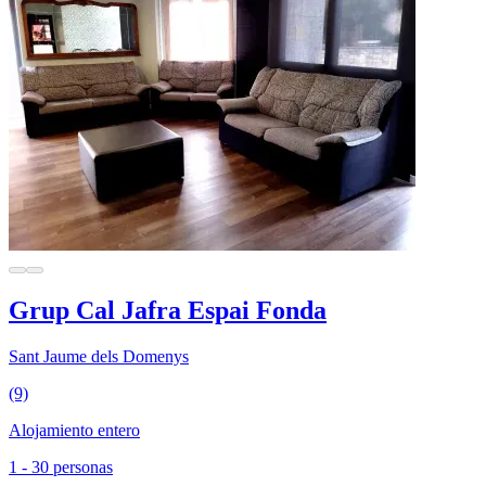
Grup Cal Jafra Espai Fonda
Sant Jaume dels Domenys
(9)
Alojamiento entero
1 - 30 personas