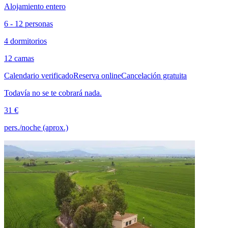
Alojamiento entero
6 - 12 personas
4 dormitorios
12 camas
Calendario verificado
Reserva online
Cancelación gratuita
Todavía no se te cobrará nada.
31 €
pers./noche (aprox.)