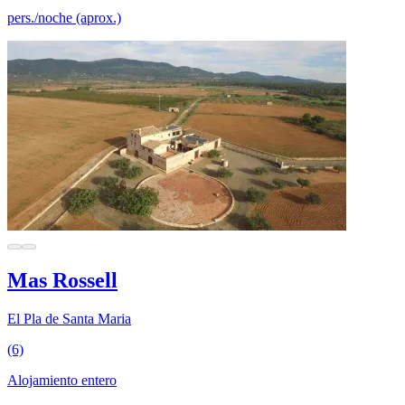
pers./noche (aprox.)
Mas Rossell
El Pla de Santa Maria
(6)
Alojamiento entero