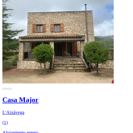
Casa Major
L'Aixàvega
(1)
Alojamiento entero