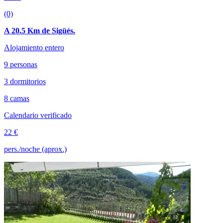
(0)
A 20.5 Km de Sigüés.
Alojamiento entero
9 personas
3 dormitorios
8 camas
Calendario verificado
22 €
pers./noche (aprox.)