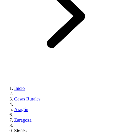
Inicio
Casas Rurales
Aragón
Zaragoza
Sigüés