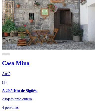
Casa Mina
Ansó
(1)
A 20.5 Km de Sigüés.
Alojamiento entero
4 personas