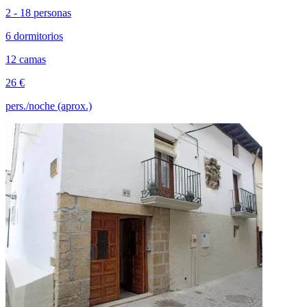
2 - 18 personas
6 dormitorios
12 camas
26 €
pers./noche (aprox.)