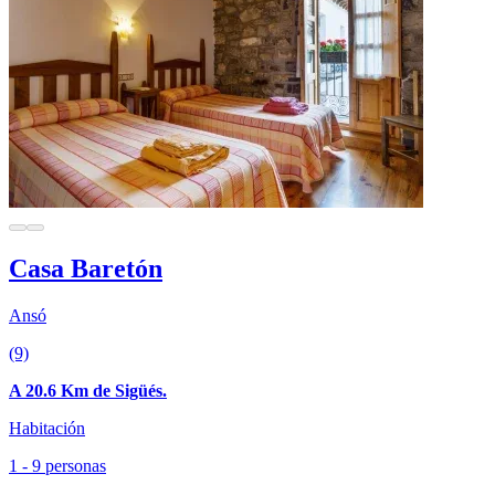
Casa Baretón
Ansó
(9)
A 20.6 Km de Sigüés.
Habitación
1 - 9 personas