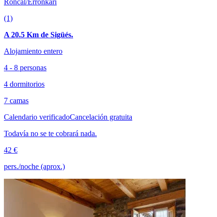
Roncal/Erronkari
(1)
A 20.5 Km de Sigüés.
Alojamiento entero
4 - 8 personas
4 dormitorios
7 camas
Calendario verificado
Cancelación gratuita
Todavía no se te cobrará nada.
42 €
pers./noche (aprox.)