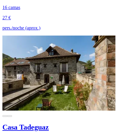
16 camas
27 €
pers./noche (aprox.)
Casa Tadeguaz