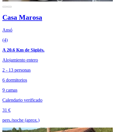
Casa Marosa
Ansó
(4)
A 20.6 Km de Sigüés.
Alojamiento entero
2 - 13 personas
6 dormitorios
9 camas
Calendario verificado
31 €
pers./noche (aprox.)