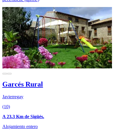
Garcés Rural
Javierregay
(10)
A 23.3 Km de Sigüés.
Alojamiento entero