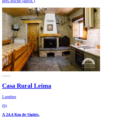
pers./noche (aprox.)
Casa Rural Leima
Lumbier
(6)
A 24.4 Km de Sigüés.