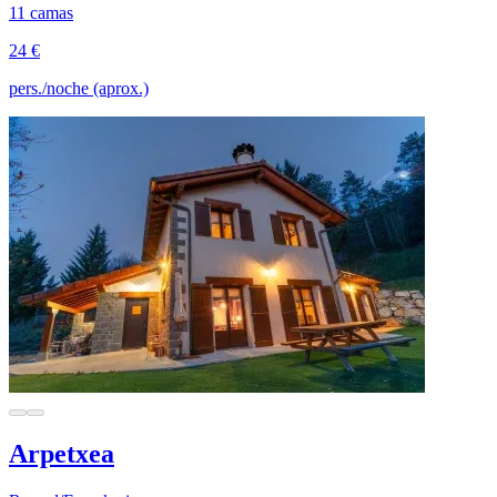
11 camas
24 €
pers./noche (aprox.)
Arpetxea