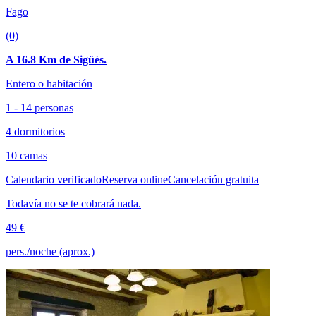
Fago
(0)
A 16.8 Km de Sigüés.
Entero o habitación
1 - 14 personas
4 dormitorios
10 camas
Calendario verificado
Reserva online
Cancelación gratuita
Todavía no se te cobrará nada.
49 €
pers./noche (aprox.)