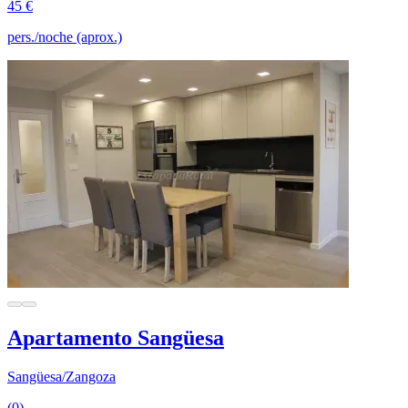
45 €
pers./noche (aprox.)
Apartamento Sangüesa
Sangüesa/Zangoza
(0)