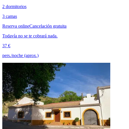
2 dormitorios
3 camas
Reserva online
Cancelación gratuita
Todavía no se te cobrará nada.
37 €
pers./noche (aprox.)