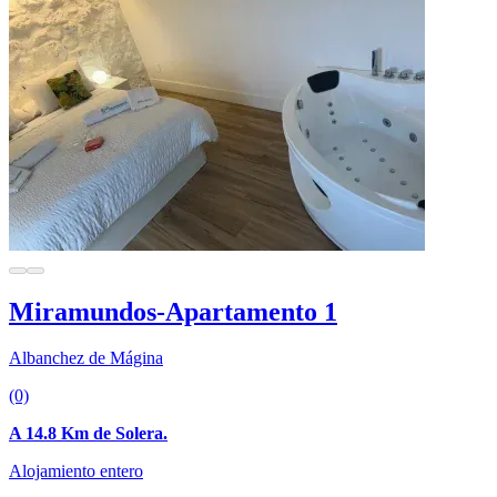
Miramundos-Apartamento 1
Albanchez de Mágina
(0)
A 14.8 Km de Solera.
Alojamiento entero