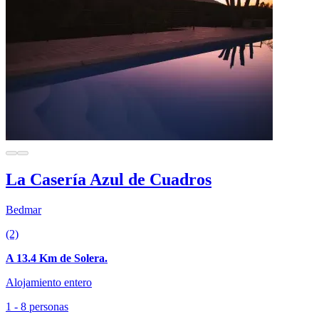
La Casería Azul de Cuadros
Bedmar
(2)
A 13.4 Km de Solera.
Alojamiento entero
1 - 8 personas