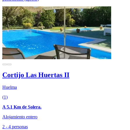
Cortijo Las Huertas II
Huelma
(1)
A 5.1 Km de Solera.
Alojamiento entero
2 - 4 personas