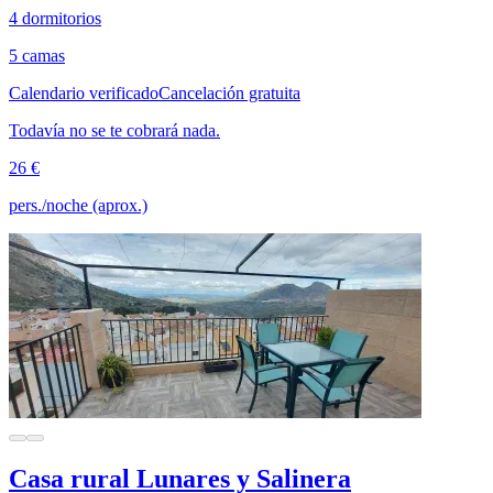
4 dormitorios
5 camas
Calendario verificado
Cancelación gratuita
Todavía no se te cobrará nada.
26 €
pers./noche (aprox.)
Casa rural Lunares y Salinera