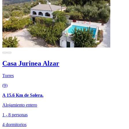
Casa Jurinea Alzar
Torres
(9)
A 15.6 Km de Solera.
Alojamiento entero
1 - 8 personas
4 dormitorios