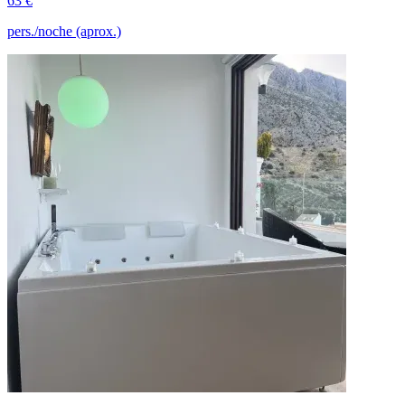
63 €
pers./noche (aprox.)