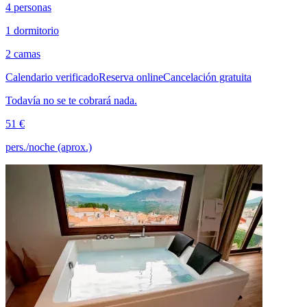
4 personas
1 dormitorio
2 camas
Calendario verificado
Reserva online
Cancelación gratuita
Todavía no se te cobrará nada.
51 €
pers./noche (aprox.)