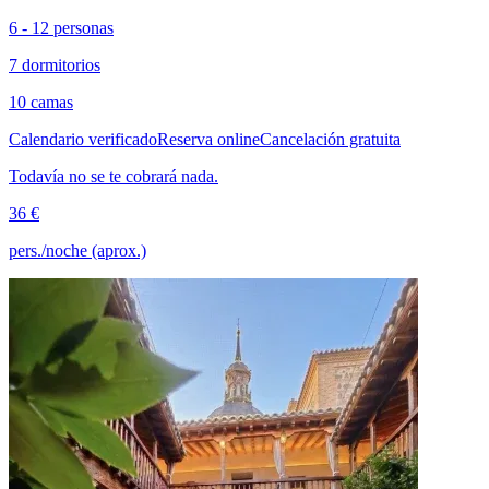
6 - 12 personas
7 dormitorios
10 camas
Calendario verificado
Reserva online
Cancelación gratuita
Todavía no se te cobrará nada.
36 €
pers./noche (aprox.)