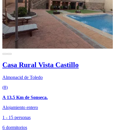
Casa Rural Vista Castillo
Almonacid de Toledo
(8)
A 13.5 Km de Sonseca.
Alojamiento entero
1 - 15 personas
6 dormitorios