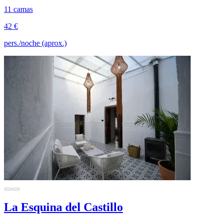
11 camas
42 €
pers./noche (aprox.)
La Esquina del Castillo