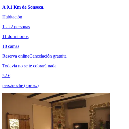
A 9.1 Km de Sonseca.
Habitación
1 - 22 personas
11 dormitorios
18 camas
Reserva online
Cancelación gratuita
Todavía no se te cobrará nada.
52 €
pers./noche (aprox.)