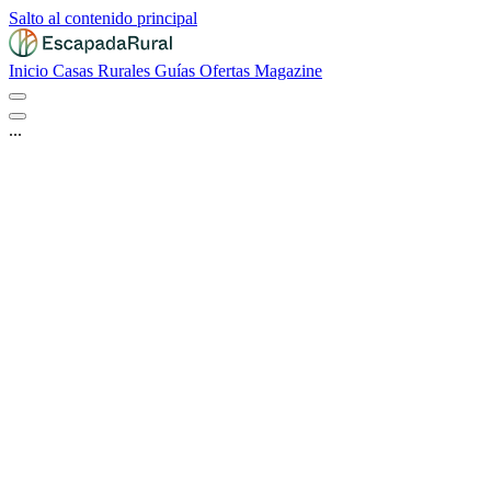
Salto al contenido principal
Inicio
Casas Rurales
Guías
Ofertas
Magazine
...