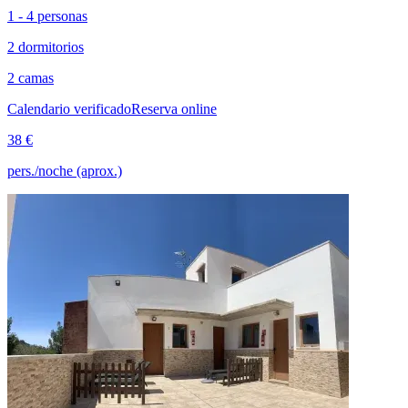
1 - 4 personas
2 dormitorios
2 camas
Calendario verificado
Reserva online
38 €
pers./noche (aprox.)