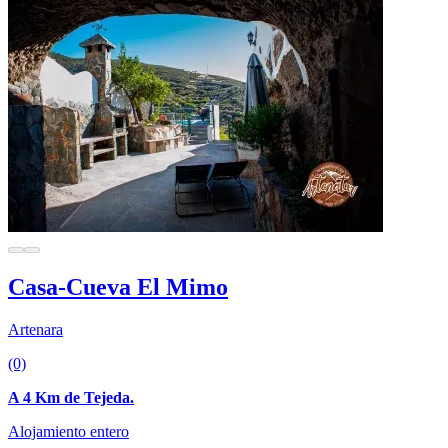
Casa-Cueva El Mimo
Artenara
(0)
A 4 Km de Tejeda.
Alojamiento entero