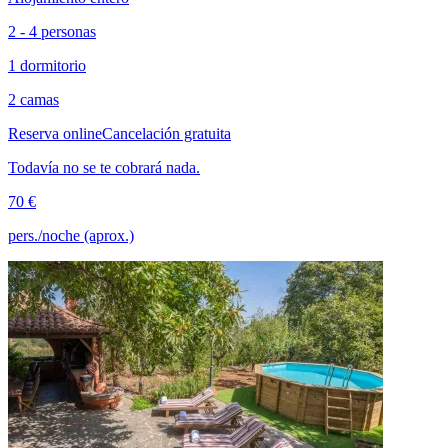
2 - 4 personas
1 dormitorio
2 camas
Reserva online
Cancelación gratuita
Todavía no se te cobrará nada.
70 €
pers./noche (aprox.)