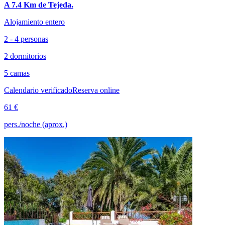
A 7.4 Km de Tejeda.
Alojamiento entero
2 - 4 personas
2 dormitorios
5 camas
Calendario verificado
Reserva online
61 €
pers./noche (aprox.)