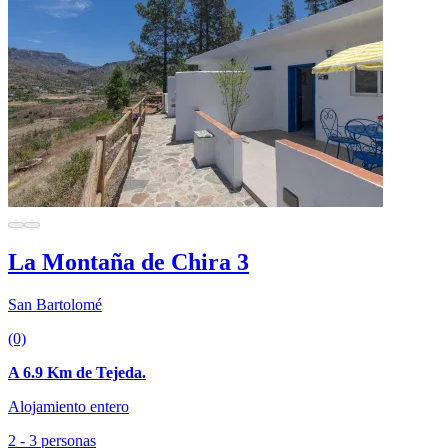
La Montaña de Chira 3
San Bartolomé
(0)
A 6.9 Km de Tejeda.
Alojamiento entero
2 - 3 personas