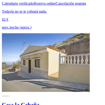
Calendario verificado
Reserva online
Cancelación gratuita
Todavía no se te cobrará nada.
62 €
pers./noche (aprox.)
Casa la Cabaña