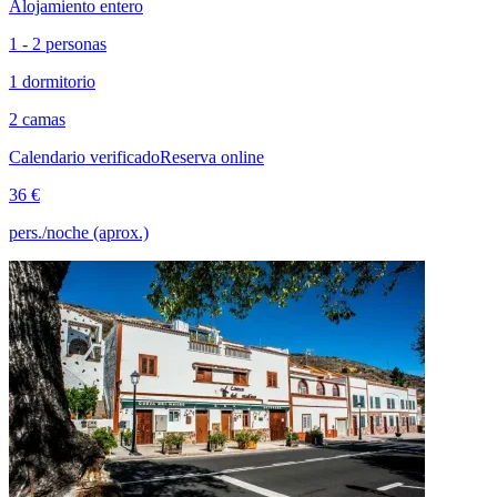
Alojamiento entero
1 - 2 personas
1 dormitorio
2 camas
Calendario verificado
Reserva online
36 €
pers./noche (aprox.)