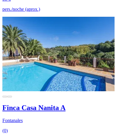
pers./noche (aprox.)
Finca Casa Nanita A
Fontanales
(0)