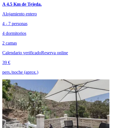
A 4.5 Km de Tejeda.
Alojamiento entero
4 - 7 personas
4 dormitorios
2 camas
Calendario verificado
Reserva online
39 €
pers./noche (aprox.)