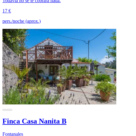
Todavía no se te cobrará nada.
17 €
pers./noche (aprox.)
Finca Casa Nanita B
Fontanales