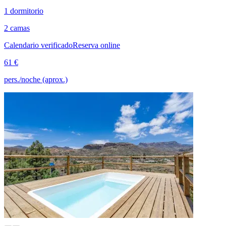
1 dormitorio
2 camas
Calendario verificado
Reserva online
61 €
pers./noche (aprox.)