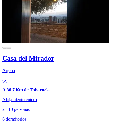
Casa del Mirador
Arjona
(5)
A 36.7 Km de Tobaruela.
Alojamiento entero
2 - 10 personas
6 dormitorios