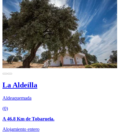
La Aldeílla
Aldeaquemada
(0)
A 46.8 Km de Tobaruela.
Alojamiento entero