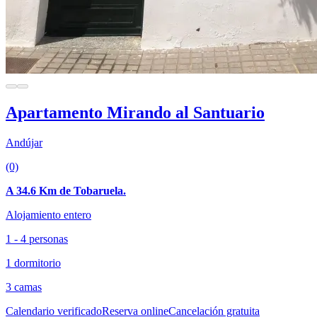
Apartamento Mirando al Santuario
Andújar
(0)
A 34.6 Km de Tobaruela.
Alojamiento entero
1 - 4 personas
1 dormitorio
3 camas
Calendario verificado
Reserva online
Cancelación gratuita