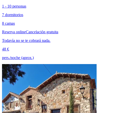
1 - 10 personas
7 dormitorios
8 camas
Reserva online
Cancelación gratuita
Todavía no se te cobrará nada.
48 €
pers./noche (aprox.)