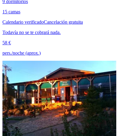
9 dormitorios
15 camas
Calendario verificado
Cancelación gratuita
Todavía no se te cobrará nada.
58 €
pers./noche (aprox.)