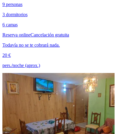
9 personas
3 dormitorios
6 camas
Reserva online
Cancelación gratuita
Todavía no se te cobrará nada.
20 €
pers./noche (aprox.)