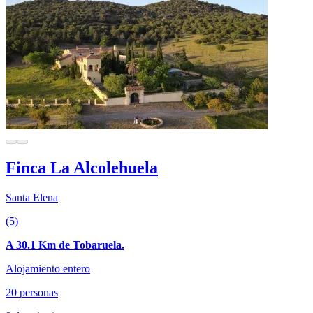
Finca La Alcolehuela
Santa Elena
(5)
A 30.1 Km de Tobaruela.
Alojamiento entero
20 personas