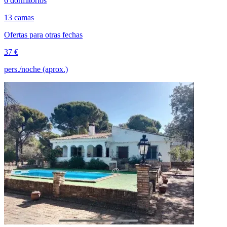
6 dormitorios
13 camas
Ofertas para otras fechas
37 €
pers./noche (aprox.)