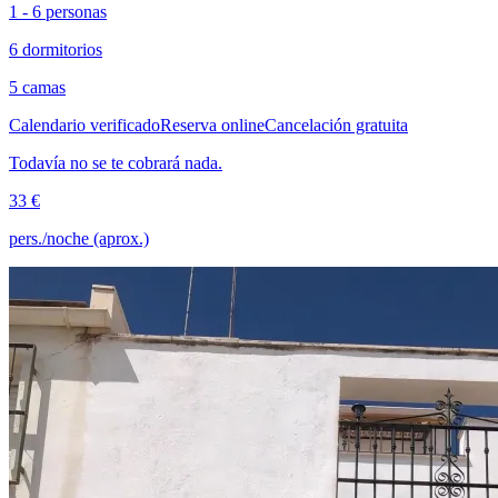
1 - 6 personas
6 dormitorios
5 camas
Calendario verificado
Reserva online
Cancelación gratuita
Todavía no se te cobrará nada.
33 €
pers./noche (aprox.)