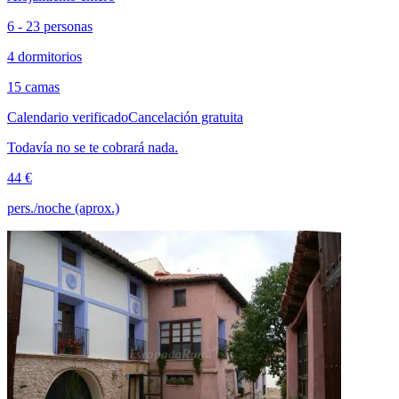
6 - 23 personas
4 dormitorios
15 camas
Calendario verificado
Cancelación gratuita
Todavía no se te cobrará nada.
44 €
pers./noche (aprox.)