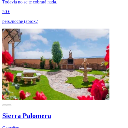
Todavía no se te cobrará nada.
50 €
pers./noche (aprox.)
Sierra Palomera
Camañas