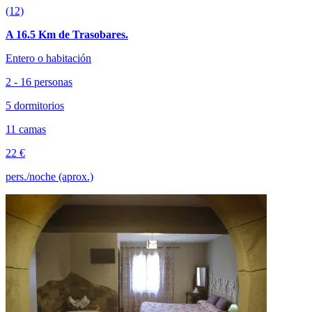
(12)
A 16.5 Km de Trasobares.
Entero o habitación
2 - 16 personas
5 dormitorios
11 camas
22 €
pers./noche (aprox.)