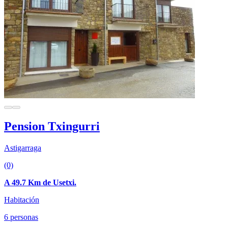
Pension Txingurri
Astigarraga
(0)
A 49.7 Km de Usetxi.
Habitación
6 personas