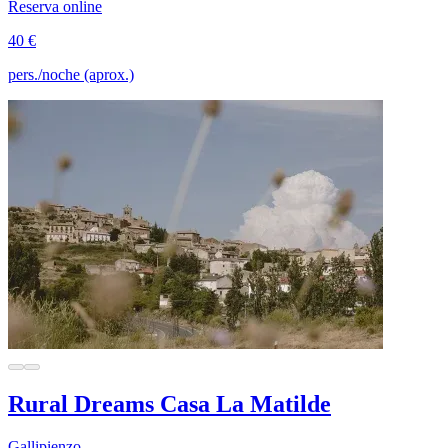
Reserva online
40 €
pers./noche (aprox.)
Rural Dreams Casa La Matilde
Gallipienzo