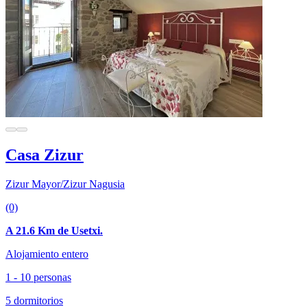
Casa Zizur
Zizur Mayor/Zizur Nagusia
(0)
A 21.6 Km de Usetxi.
Alojamiento entero
1 - 10 personas
5 dormitorios