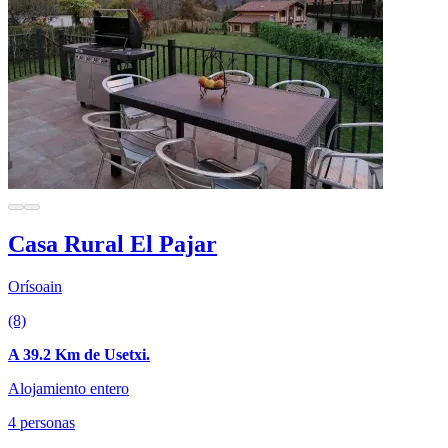
Casa Rural El Pajar
Orísoain
(8)
A 39.2 Km de Usetxi.
Alojamiento entero
4 personas