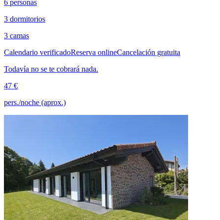
6 personas
3 dormitorios
3 camas
Calendario verificado
Reserva online
Cancelación gratuita
Todavía no se te cobrará nada.
47 €
pers./noche (aprox.)