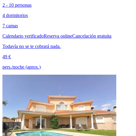
2 - 10 personas
4 dormitorios
7 camas
Calendario verificado
Reserva online
Cancelación gratuita
Todavía no se te cobrará nada.
49 €
pers./noche (aprox.)