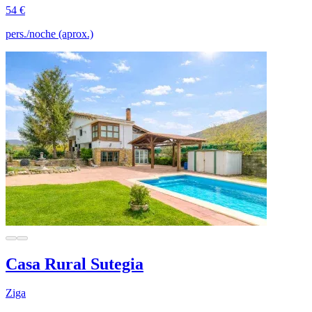
54 €
pers./noche (aprox.)
Casa Rural Sutegia
Ziga