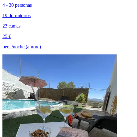
4 - 30 personas
19 dormitorios
23 camas
25 €
pers./noche (aprox.)