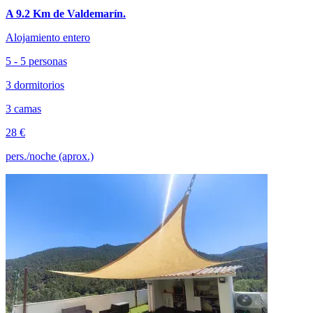
A 9.2 Km de Valdemarín.
Alojamiento entero
5 - 5 personas
3 dormitorios
3 camas
28 €
pers./noche (aprox.)