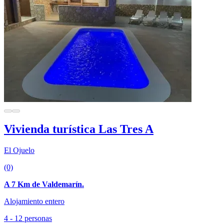
Vivienda turística Las Tres A
El Ojuelo
(0)
A 7 Km de Valdemarín.
Alojamiento entero
4 - 12 personas