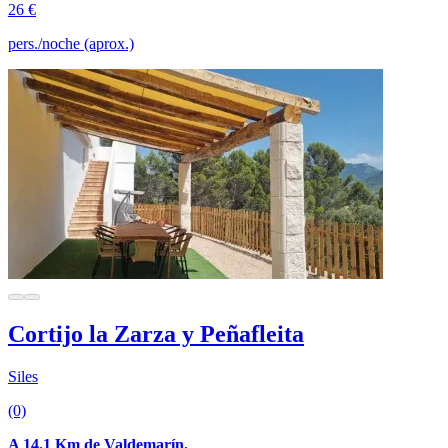
26 €
pers./noche (aprox.)
Cortijo la Zarza y Peñafleita
Siles
(0)
A 14.1 Km de Valdemarín.