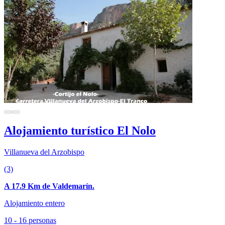
Alojamiento turístico El Nolo
Villanueva del Arzobispo
(3)
A 17.9 Km de Valdemarín.
Alojamiento entero
10 - 16 personas