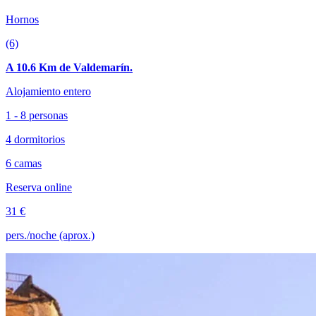
Hornos
(6)
A 10.6 Km de Valdemarín.
Alojamiento entero
1 - 8 personas
4 dormitorios
6 camas
Reserva online
31 €
pers./noche (aprox.)