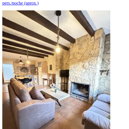
pers./noche (aprox.)