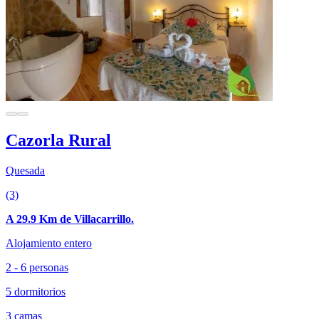
Cazorla Rural
Quesada
(3)
A 29.9 Km de Villacarrillo.
Alojamiento entero
2 - 6 personas
5 dormitorios
3 camas