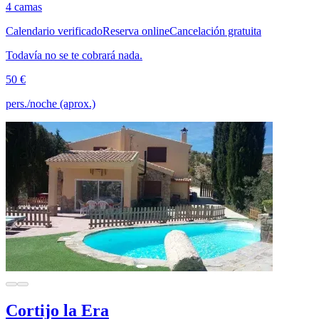
4 camas
Calendario verificado
Reserva online
Cancelación gratuita
Todavía no se te cobrará nada.
50 €
pers./noche (aprox.)
Cortijo la Era