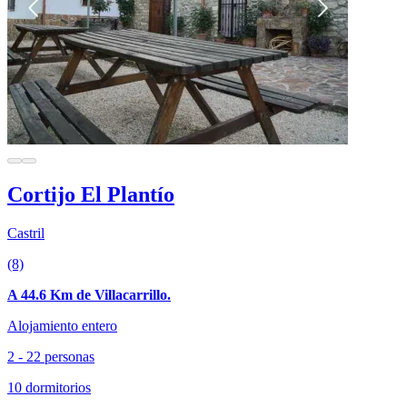
Cortijo El Plantío
Castril
(8)
A 44.6 Km de Villacarrillo.
Alojamiento entero
2 - 22 personas
10 dormitorios