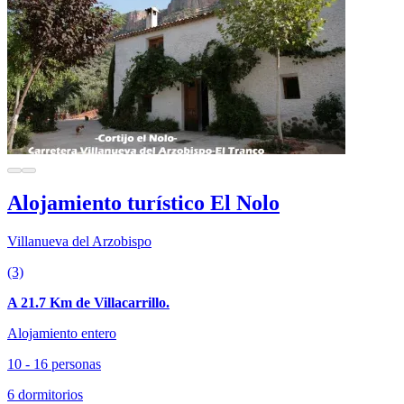
Alojamiento turístico El Nolo
Villanueva del Arzobispo
(3)
A 21.7 Km de Villacarrillo.
Alojamiento entero
10 - 16 personas
6 dormitorios