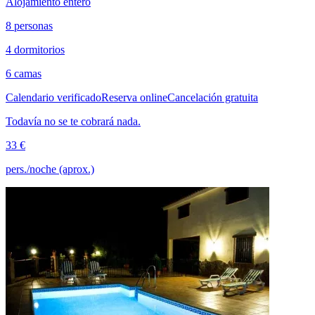
Alojamiento entero
8 personas
4 dormitorios
6 camas
Calendario verificado
Reserva online
Cancelación gratuita
Todavía no se te cobrará nada.
33 €
pers./noche (aprox.)