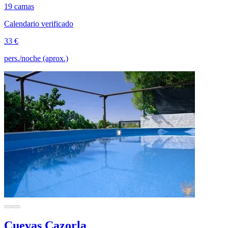
19 camas
Calendario verificado
33 €
pers./noche (aprox.)
Cuevas Cazorla