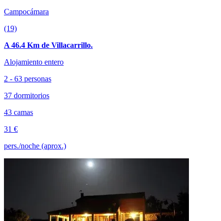
Campocámara
(19)
A 46.4 Km de Villacarrillo.
Alojamiento entero
2 - 63 personas
37 dormitorios
43 camas
31 €
pers./noche (aprox.)