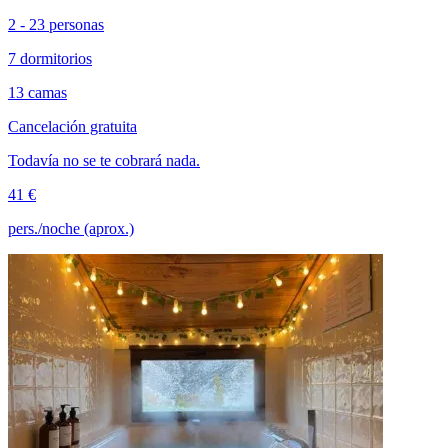
2 - 23 personas
7 dormitorios
13 camas
Cancelación gratuita
Todavía no se te cobrará nada.
41 €
pers./noche (aprox.)