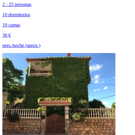
2 - 25 personas
10 dormitorios
19 camas
30 €
pers./noche (aprox.)