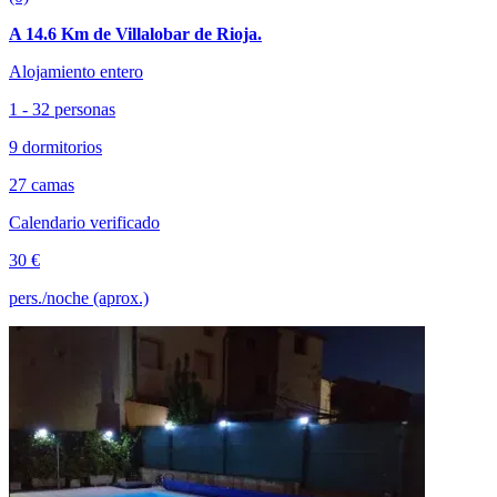
A 14.6 Km de Villalobar de Rioja.
Alojamiento entero
1 - 32 personas
9 dormitorios
27 camas
Calendario verificado
30 €
pers./noche (aprox.)