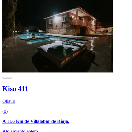
Kiso 411
Ollauri
(0)
A 11.6 Km de Villalobar de Rioja.
Alojamiento entero