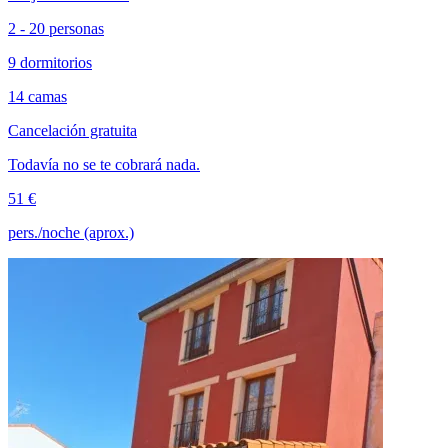
2 - 20 personas
9 dormitorios
14 camas
Cancelación gratuita
Todavía no se te cobrará nada.
51 €
pers./noche (aprox.)