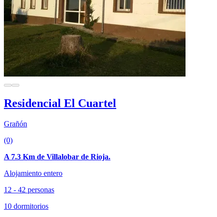
Residencial El Cuartel
Grañón
(0)
A 7.3 Km de Villalobar de Rioja.
Alojamiento entero
12 - 42 personas
10 dormitorios