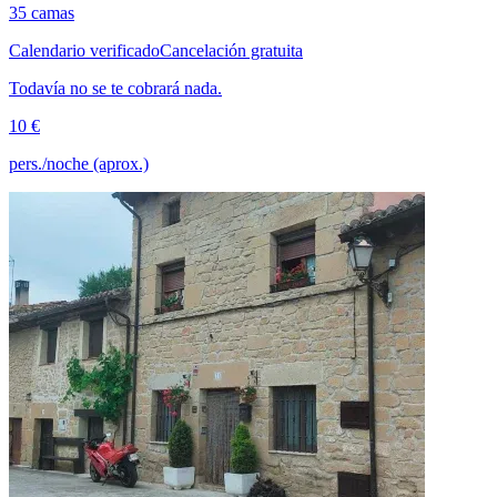
35 camas
Calendario verificado
Cancelación gratuita
Todavía no se te cobrará nada.
10 €
pers./noche (aprox.)