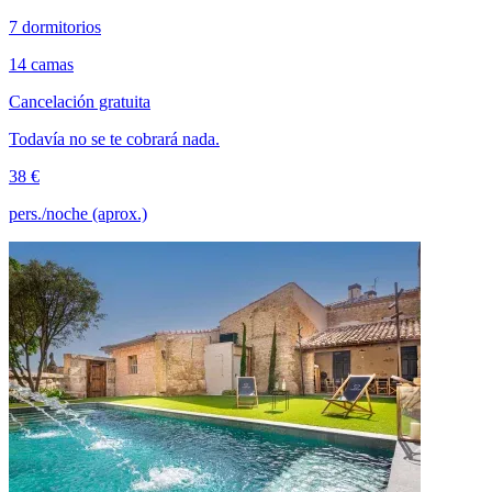
7 dormitorios
14 camas
Cancelación gratuita
Todavía no se te cobrará nada.
38 €
pers./noche (aprox.)