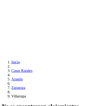
Inicio
Casas Rurales
Aragón
Zaragoza
Villarrapa