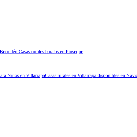
 Berrellén
Casas rurales baratas en Pinseque
ara Niños en Villarrapa
Casas rurales en Villarrapa disponibles en Navi