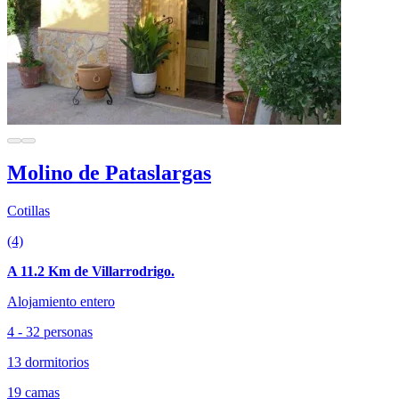
Molino de Pataslargas
Cotillas
(4)
A 11.2 Km de Villarrodrigo.
Alojamiento entero
4 - 32 personas
13 dormitorios
19 camas