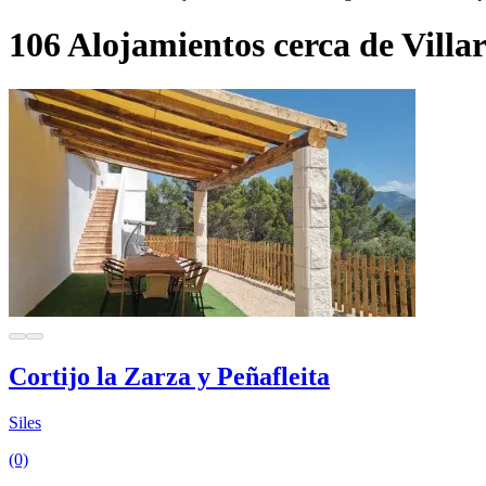
106 Alojamientos cerca de Villa
Cortijo la Zarza y Peñafleita
Siles
(0)