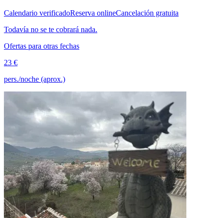
Calendario verificado
Reserva online
Cancelación gratuita
Todavía no se te cobrará nada.
Ofertas para otras fechas
23 €
pers./noche (aprox.)