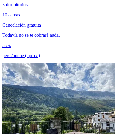
3 dormitorios
10 camas
Cancelación gratuita
Todavía no se te cobrará nada.
35 €
pers./noche (aprox.)