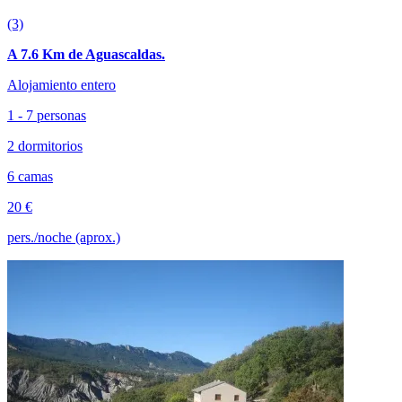
(3)
A 7.6 Km de Aguascaldas.
Alojamiento entero
1 - 7 personas
2 dormitorios
6 camas
20 €
pers./noche (aprox.)