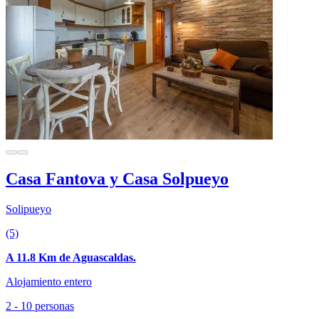
Casa Fantova y Casa Solpueyo
Solipueyo
(5)
A 11.8 Km de Aguascaldas.
Alojamiento entero
2 - 10 personas