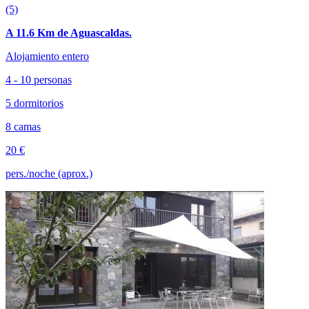
(5)
A 11.6 Km de Aguascaldas.
Alojamiento entero
4 - 10 personas
5 dormitorios
8 camas
20 €
pers./noche (aprox.)