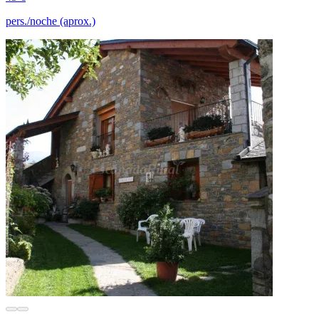
pers./noche (aprox.)