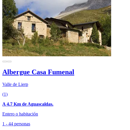
Albergue Casa Fumenal
Valle de Lierp
(1)
A 4.7 Km de Aguascaldas.
Entero o habitación
1 - 44 personas