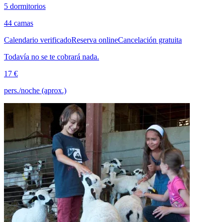
5 dormitorios
44 camas
Calendario verificado
Reserva online
Cancelación gratuita
Todavía no se te cobrará nada.
17 €
pers./noche (aprox.)