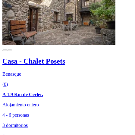
Casa - Chalet Posets
Benasque
(0)
A 1.9 Km de Cerler.
Alojamiento entero
4 - 6 personas
3 dormitorios