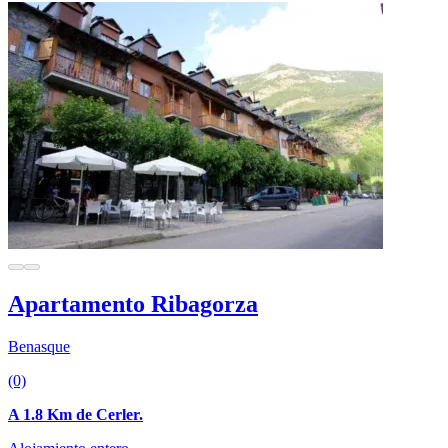
Apartamento Ribagorza
Benasque
(0)
A 1.8 Km de Cerler.