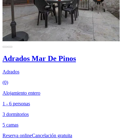
Adrados Mar De Pinos
Adrados
(0)
Alojamiento entero
1 - 6 personas
3 dormitorios
5 camas
Reserva online
Cancelación gratuita