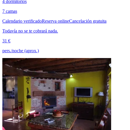
4 dormitorios
7 camas
Calendario verificado
Reserva online
Cancelación gratuita
Todavía no se te cobrará nada.
31 €
pers./noche (aprox.)