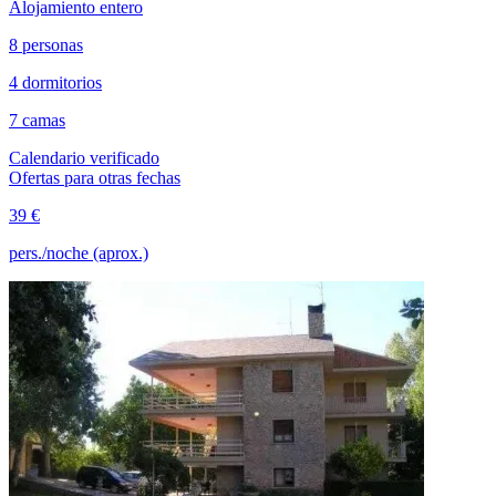
Alojamiento entero
8 personas
4 dormitorios
7 camas
Calendario verificado
Ofertas para otras fechas
39 €
pers./noche (aprox.)