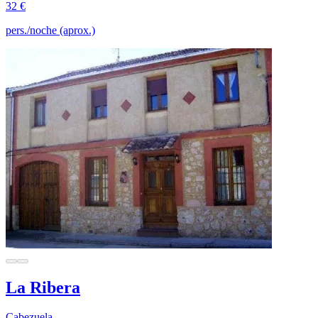
32 €
pers./noche (aprox.)
La Ribera
Cabezuela