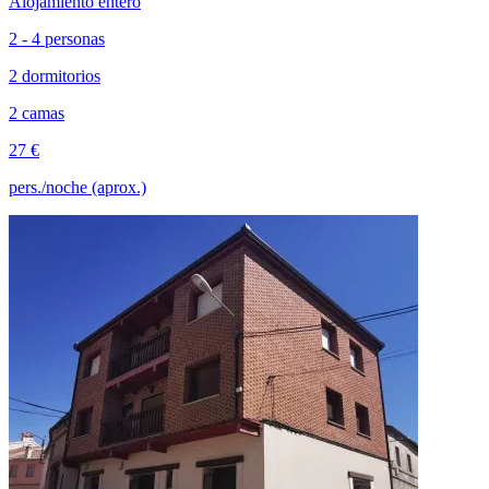
Alojamiento entero
2 - 4 personas
2 dormitorios
2 camas
27 €
pers./noche (aprox.)