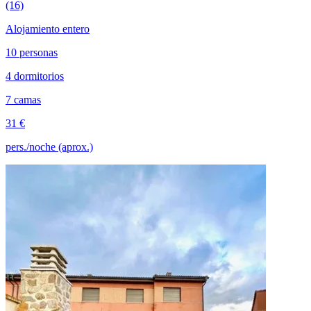
(16)
Alojamiento entero
10 personas
4 dormitorios
7 camas
31 €
pers./noche (aprox.)