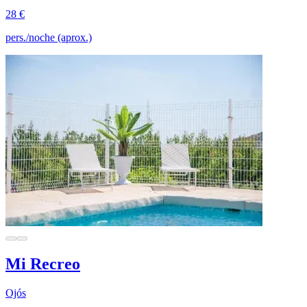
28 €
pers./noche (aprox.)
Mi Recreo
Ojós