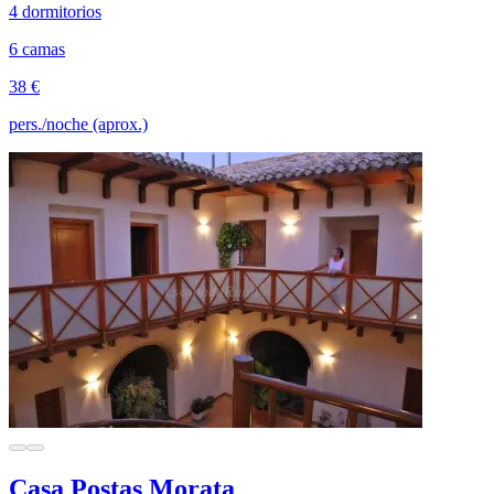
4 dormitorios
6 camas
38 €
pers./noche (aprox.)
Casa Postas Morata