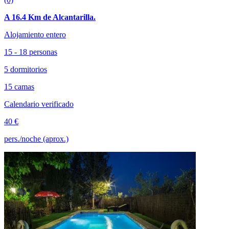
A 16.4 Km de Alcantarilla.
Alojamiento entero
15 - 18 personas
5 dormitorios
15 camas
Calendario verificado
40 €
pers./noche (aprox.)