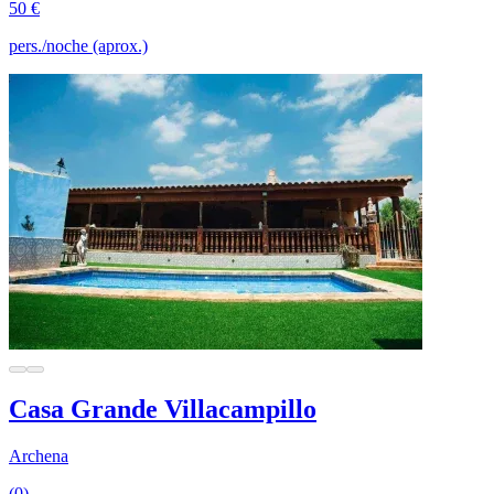
50 €
pers./noche (aprox.)
Casa Grande Villacampillo
Archena
(0)