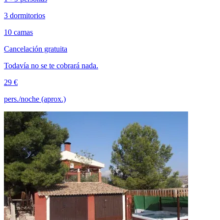
3 dormitorios
10 camas
Cancelación gratuita
Todavía no se te cobrará nada.
29 €
pers./noche (aprox.)