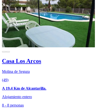
Casa Los Arcos
Molina de Segura
(49)
A 19.4 Km de Alcantarilla.
Alojamiento entero
8 - 8 personas