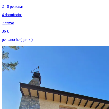
2 - 8 personas
4 dormitorios
7 camas
36 €
pers./noche (aprox.)