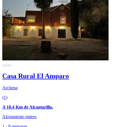
Casa Rural El Amparo
Archena
(1)
A 18.4 Km de Alcantarilla.
Alojamiento entero
1 - 9 personas