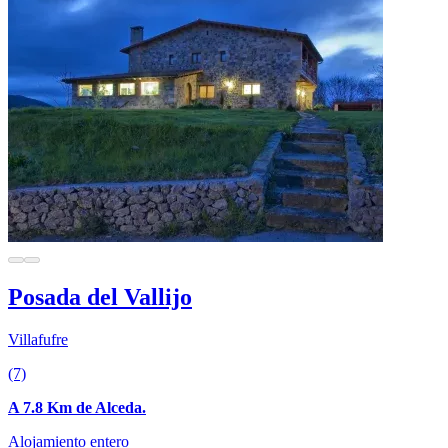
Posada del Vallijo
Villafufre
(7)
A 7.8 Km de Alceda.
Alojamiento entero