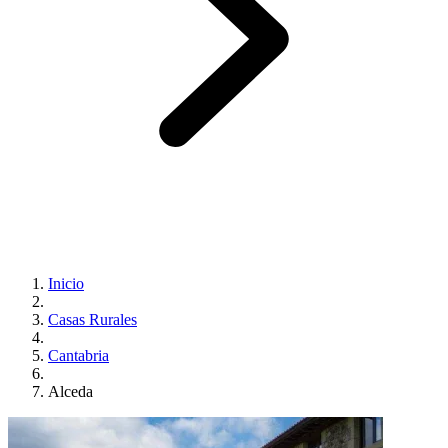
Inicio
Casas Rurales
Cantabria
Alceda