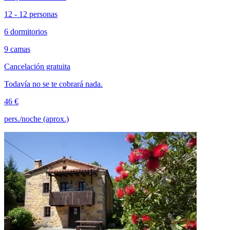
12 - 12 personas
6 dormitorios
9 camas
Cancelación gratuita
Todavía no se te cobrará nada.
46 €
pers./noche (aprox.)