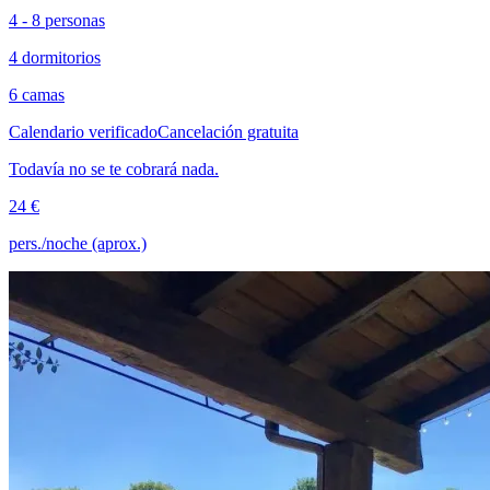
4 - 8 personas
4 dormitorios
6 camas
Calendario verificado
Cancelación gratuita
Todavía no se te cobrará nada.
24 €
pers./noche (aprox.)