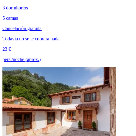
3 dormitorios
5 camas
Cancelación gratuita
Todavía no se te cobrará nada.
23 €
pers./noche (aprox.)