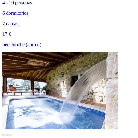
4 - 10 personas
6 dormitorios
7 camas
17 €
pers./noche (aprox.)