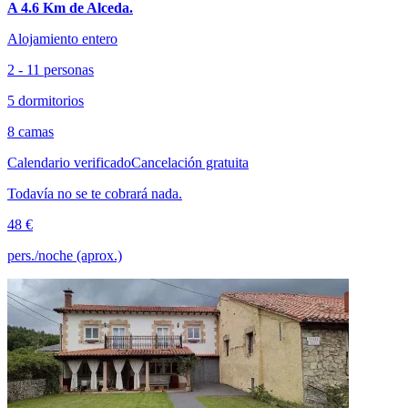
A 4.6 Km de Alceda.
Alojamiento entero
2 - 11 personas
5 dormitorios
8 camas
Calendario verificado
Cancelación gratuita
Todavía no se te cobrará nada.
48 €
pers./noche (aprox.)