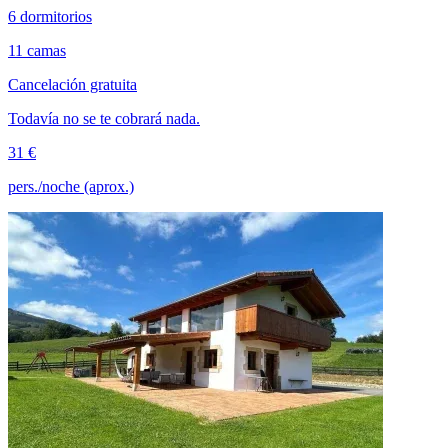
6 dormitorios
11 camas
Cancelación gratuita
Todavía no se te cobrará nada.
31 €
pers./noche (aprox.)