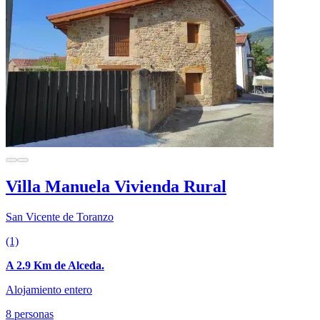
Villa Manuela Vivienda Rural
San Vicente de Toranzo
(1)
A 2.9 Km de Alceda.
Alojamiento entero
8 personas