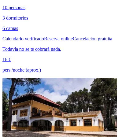
10 personas
3 dormitorios
6 camas
Calendario verificado
Reserva online
Cancelación gratuita
Todavía no se te cobrará nada.
16 €
pers./noche (aprox.)