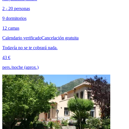
2 - 20 personas
9 dormitorios
12 camas
Calendario verificado
Cancelación gratuita
Todavía no se te cobrará nada.
43 €
pers./noche (aprox.)