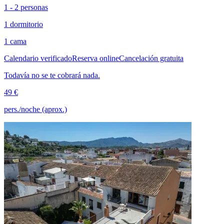
1 - 2 personas
1 dormitorio
1 cama
Calendario verificado
Reserva online
Cancelación gratuita
Todavía no se te cobrará nada.
49 €
pers./noche (aprox.)