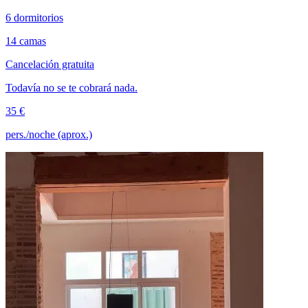
6 dormitorios
14 camas
Cancelación gratuita
Todavía no se te cobrará nada.
35 €
pers./noche (aprox.)