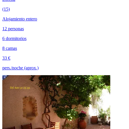
(15)
Alojamiento entero
12 personas
6 dormitorios
8 camas
33 €
pers./noche (aprox.)