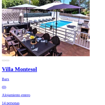
Villa Montesol
Barx
(0)
Alojamiento entero
14 personas