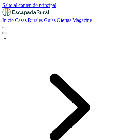
Salto al contenido principal
Inicio
Casas Rurales
Guías
Ofertas
Magazine
...