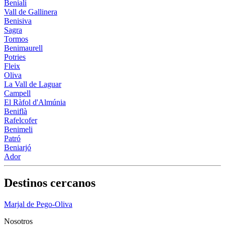
Benialí
Vall de Gallinera
Benisiva
Sagra
Tormos
Benimaurell
Potries
Fleix
Oliva
La Vall de Laguar
Campell
El Ràfol d'Almúnia
Beniflà
Rafelcofer
Benimeli
Patró
Beniarjó
Ador
Destinos cercanos
Marjal de Pego-Oliva
Nosotros