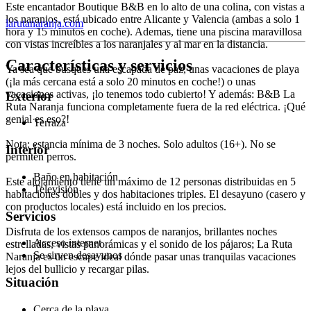
Este encantador Boutique B&B en lo alto de una colina, con vistas a
los naranjos, está ubicado entre Alicante y Valencia (ambas a solo 1
larutanaranja.com
hora y 15 minutos en coche). Ademas, tiene una piscina maravillosa
con vistas increíbles a los naranjales y al mar en la distancia.
Características y servicios
Ya sea que busques una escapada de paz, unas vacaciones de playa
(¡la más cercana está a solo 20 minutos en coche!) o unas
vacaciones activas, ¡lo tenemos todo cubierto! Y además: B&B La
Exterior
Ruta Naranja funciona completamente fuera de la red eléctrica. ¡Qué
genial es eso?!
Terraza
Nota: estancia mínima de 3 noches. Solo adultos (16+). No se
Interior
permiten perros.
Baño en habitación
Este alojamiento tiene un máximo de 12 personas distribuidas en 5
Televisión
habitaciones dobles y dos habitaciones triples. El desayuno (casero y
con productos locales) está incluido en los precios.
Servicios
Disfruta de los extensos campos de naranjos, brillantes noches
Acceso internet
estrelladas, vistas panorámicas y el sonido de los pájaros; La Ruta
Se sirven desayunos
Naranja es un escape ideal dónde pasar unas tranquilas vacaciones
lejos del bullicio y recargar pilas.
Situación
Cerca de la playa