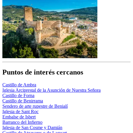
Puntos de interés cercanos
Castillo de Ambra
Iglesia Arciprestal de la Asunción de Nuestra Señora
Castillo de Forna
Castillo de Benirrama
Sendero de arte rupestre de Benialí
Iglesia de Sant Roc
Embalse de Isbert
Barranco del Infierno
Iglesia de San Cosme y Damián
Castillo de Atzavares o de Laguart