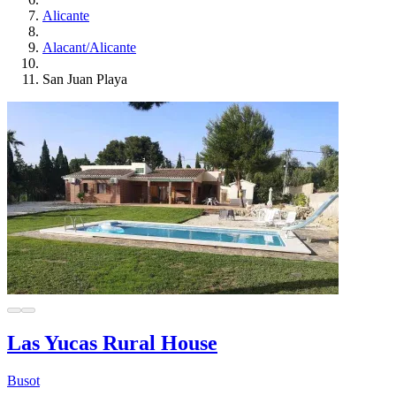
Alicante
Alacant/Alicante
San Juan Playa
Las Yucas Rural House
Busot