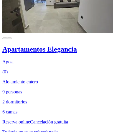
Apartamentos Elegancia
Agost
(0)
Alojamiento entero
9 personas
2 dormitorios
6 camas
Reserva online
Cancelación gratuita
Todavía no se te cobrará nada.