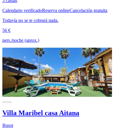
3 camas
Calendario verificado
Reserva online
Cancelación gratuita
Todavía no se te cobrará nada.
56 €
pers./noche (aprox.)
Villa Maribel casa Aitana
Busot