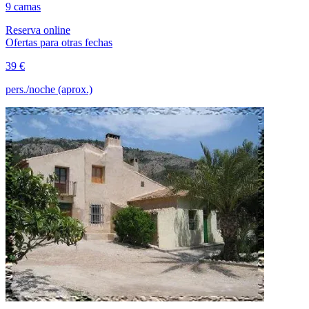
9 camas
Reserva online
Ofertas para otras fechas
39 €
pers./noche (aprox.)