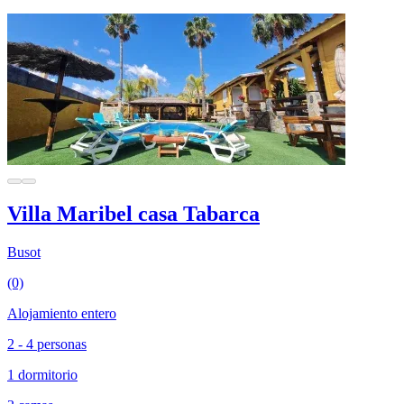
Villa Maribel casa Tabarca
Busot
(0)
Alojamiento entero
2 - 4 personas
1 dormitorio