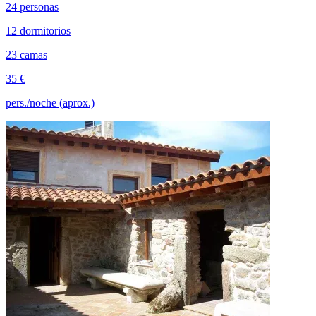
24 personas
12 dormitorios
23 camas
35 €
pers./noche (aprox.)