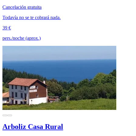
Cancelación gratuita
Todavía no se te cobrará nada.
39 €
pers./noche (aprox.)
Arboliz Casa Rural