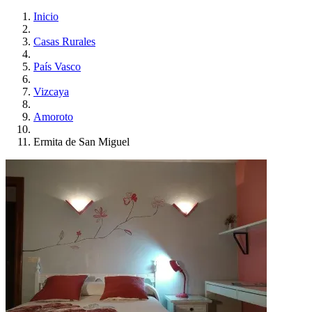
Inicio
Casas Rurales
País Vasco
Vizcaya
Amoroto
Ermita de San Miguel