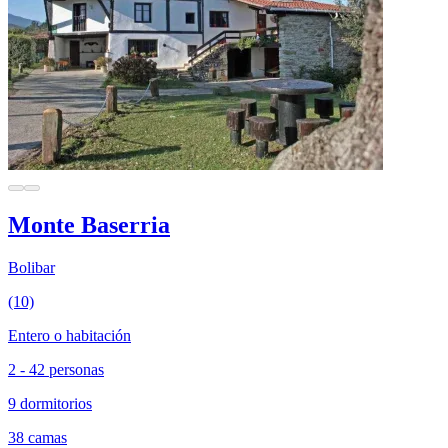
Monte Baserria
Bolibar
(10)
Entero o habitación
2 - 42 personas
9 dormitorios
38 camas