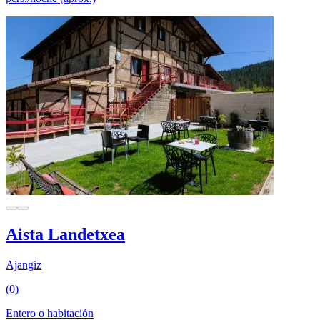
Aista Landetxea
Ajangiz
(0)
Entero o habitación