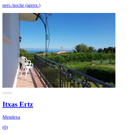
pers./noche (aprox.)
Itxas Ertz
Mendexa
(0)