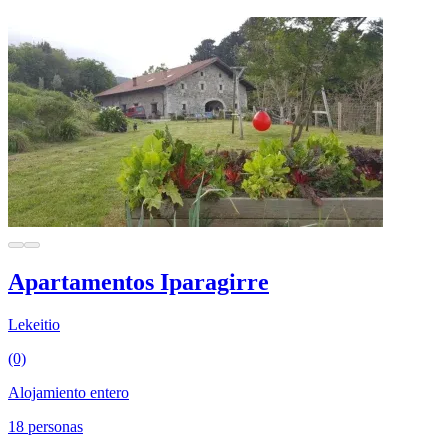
Apartamentos Iparagirre
Lekeitio
(0)
Alojamiento entero
18 personas