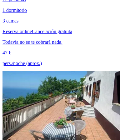
1 dormitorio
3 camas
Reserva online
Cancelación gratuita
Todavía no se te cobrará nada.
47 €
pers./noche (aprox.)