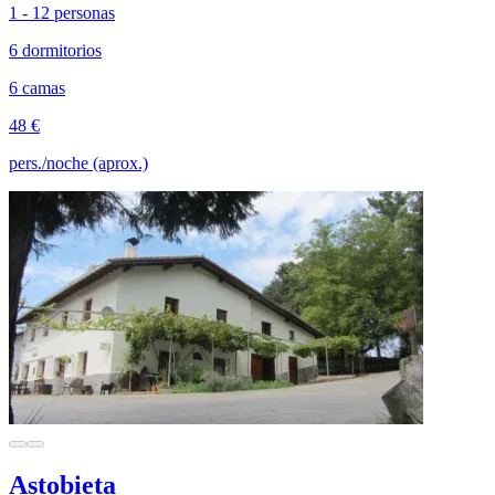
1 - 12 personas
6 dormitorios
6 camas
48 €
pers./noche (aprox.)
Astobieta