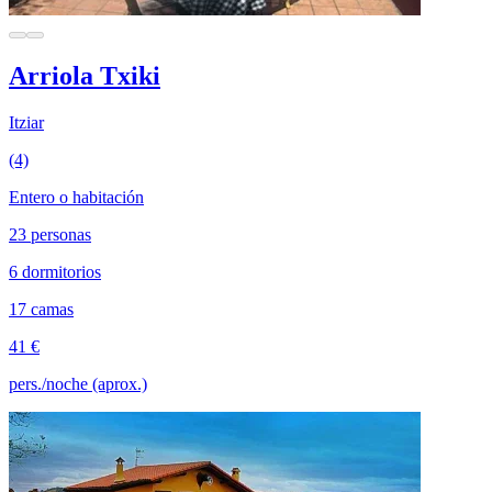
Arriola Txiki
Itziar
(4)
Entero o habitación
23 personas
6 dormitorios
17 camas
41 €
pers./noche (aprox.)