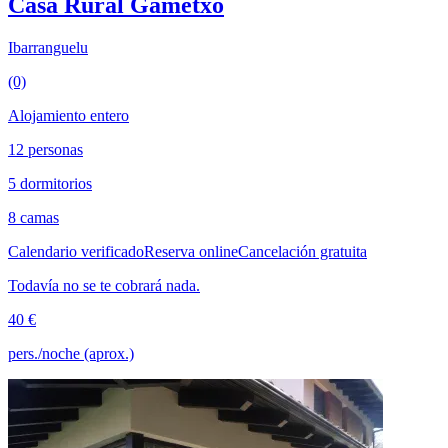
Casa Rural Gametxo
Ibarranguelu
(0)
Alojamiento entero
12 personas
5 dormitorios
8 camas
Calendario verificado
Reserva online
Cancelación gratuita
Todavía no se te cobrará nada.
40 €
pers./noche (aprox.)