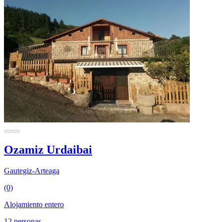
Ozamiz Urdaibai
Gautegiz-Arteaga
(0)
Alojamiento entero
12 personas