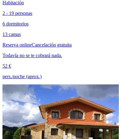
Habitación
2 - 19 personas
6 dormitorios
13 camas
Reserva online
Cancelación gratuita
Todavía no se te cobrará nada.
52 €
pers./noche (aprox.)