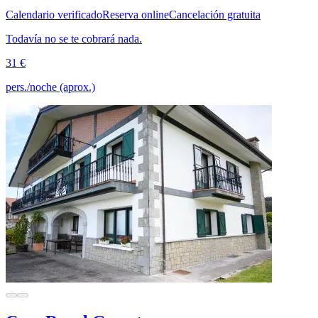
Calendario verificado
Reserva online
Cancelación gratuita
Todavía no se te cobrará nada.
31 €
pers./noche (aprox.)