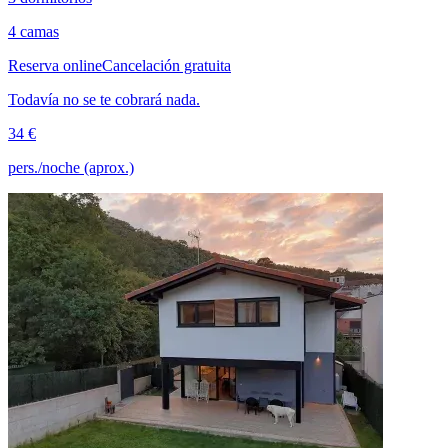
4 camas
Reserva online
Cancelación gratuita
Todavía no se te cobrará nada.
34 €
pers./noche (aprox.)